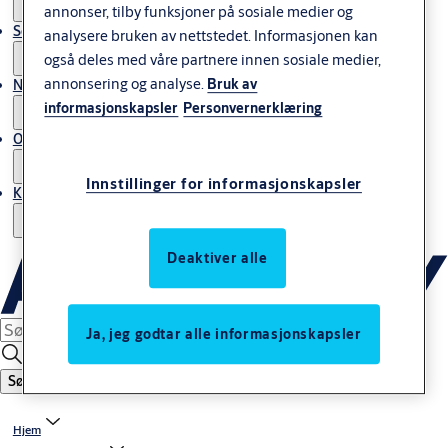
annonser, tilby funksjoner på sosiale medier og
Service
analysere bruken av nettstedet. Informasjonen kan
også deles med våre partnere innen sosiale medier,
annonsering og analyse.
Bruk av
Nyheter & artikler
informasjonskapsler
Personvernerklæring
Om ASSA ABLOY Norway
Innstillinger for informasjonskapsler
Kontakt oss
Deaktiver alle
Ja, jeg godtar alle informasjonskapsler
Søk
Hjem