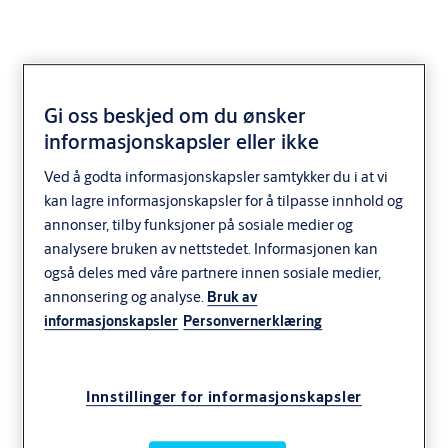
Gi oss beskjed om du ønsker
informasjonskapsler eller ikke
Hi-O
Ved å godta informasjonskapsler samtykker du i at vi
kan lagre informasjonskapsler for å tilpasse innhold og
annonser, tilby funksjoner på sosiale medier og
analysere bruken av nettstedet. Informasjonen kan
også deles med våre partnere innen sosiale medier,
annonsering og analyse.
Bruk av
informasjonskapsler
Personvernerklæring
Innstillinger for informasjonskapsler
™
Hi-O
står for Highly Intelligent Opening og er et konsept for
elektroniske dørløsninger som forenkler installasjon, service og