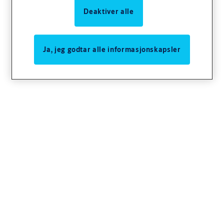
utvidelse. Når enheter er sammenkoblet, finner de automatisk
Deaktiver alle
hverandre, finner ut hvem de er og begynner å utveksle
informasjon.
Ja, jeg godtar alle informasjonskapsler