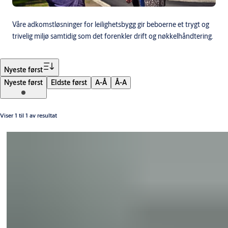
Våre adkomstløsninger for leilighetsbygg gir beboerne et trygt og
trivelig miljø samtidig som det forenkler drift og nøkkelhåndtering.
Filter
Nyeste først
Nyeste først
Eldste først
A-Å
Å-A
Viser 1 til 1 av resultat