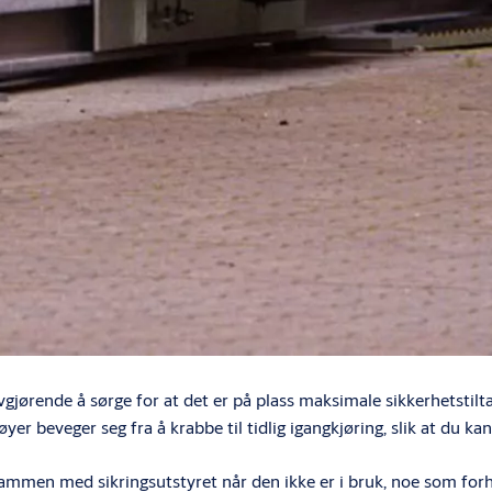
t avgjørende å sørge for at det er på plass maksimale sikkerhet
er beveger seg fra å krabbe til tidlig igangkjøring, slik at du kan
men med sikringsutstyret når den ikke er i bruk, noe som forhin