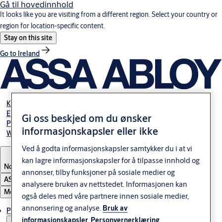
Gå til hovedinnhold
It looks like you are visiting from a different region. Select your country or
region for location-specific content.
Stay on this site
Go to Ireland
Karriere
Elektromekaniske guider
Gi oss beskjed om du ønsker
Partner Area
informasjonskapsler eller ikke
Webshop
Ved å godta informasjonskapsler samtykker du i at vi
kan lagre informasjonskapsler for å tilpasse innhold og
Norway
annonser, tilby funksjoner på sosiale medier og
ASSA ABLOY Group
analysere bruken av nettstedet. Informasjonen kan
Meny
også deles med våre partnere innen sosiale medier,
annonsering og analyse.
Bruk av
Produkter og løsninger
informasjonskapsler
Personvernerklæring