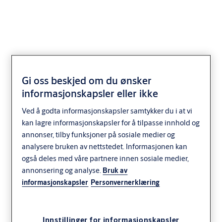
Miljødeklarasjon
Gi oss beskjed om du ønsker
informasjonskapsler eller ikke
Ved å godta informasjonskapsler samtykker du i at vi
Vi er opptatt av hele tiden å evaluere og
kan lagre informasjonskapsler for å tilpasse innhold og
minimere de økologiske virkningene av våre
annonser, tilby funksjoner på sosiale medier og
produkter og service. Gjennom
analysere bruken av nettstedet. Informasjonen kan
miljødeklarasjon (EPD) presenterer og
også deles med våre partnere innen sosiale medier,
annonsering og analyse.
Bruk av
kommuniserer vi resultatene av
informasjonskapsler
Personvernerklæring
produktenes ytelse innen bærekraft.
Det finnes hundrevis av metoder for
Innstillinger for informasjonskapsler
merking av produkter over hele verden, noe