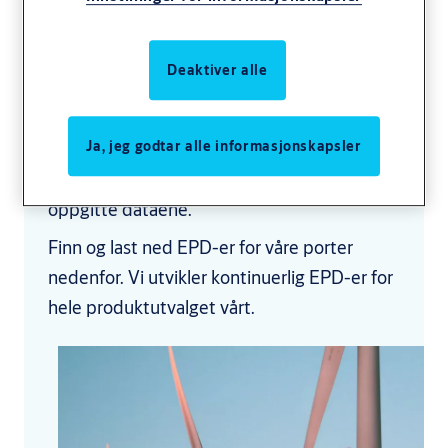
som gjør det vanskelig å sammenligne dem
og forstå produktenes miljøpåvirkninger.
Deaktiver alle
Våre EPD-er er tredjepartsverifiserte og
følger den internasjonale standarden ISO
Ja, jeg godtar alle informasjonskapsler
14025, og sikrer at påvirkningen måles på
samme måte og gir troverdighet til de
oppgitte dataene.
Finn og last ned EPD-er for våre porter
nedenfor. Vi utvikler kontinuerlig EPD-er for
hele produktutvalget vårt.