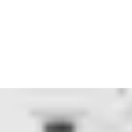
SMARTair Wireless Online gir maksimal systemkapasitet for
store, travle bygninger med mange dører og brukere, eller
lokaler av enhver størrelse der
sanntidstilgangskontroll
er et
must.
Kommunikasjon mellom trådløse enheter og
systemprogramvare er automatisert og kryptert av
kommunikasjonshuber. Hver hub håndterer opptil 30 dører
innenfor en rekkevidde på 30 meter. Med SMARTair Wireless
Online kan sikkerhetsledere oppdatere eller nekte
tilgangsrettigheter trådløst, generere sanntids revisjonsspor for
enhver lås i organisasjonen, eller
åpne dører eksternt.