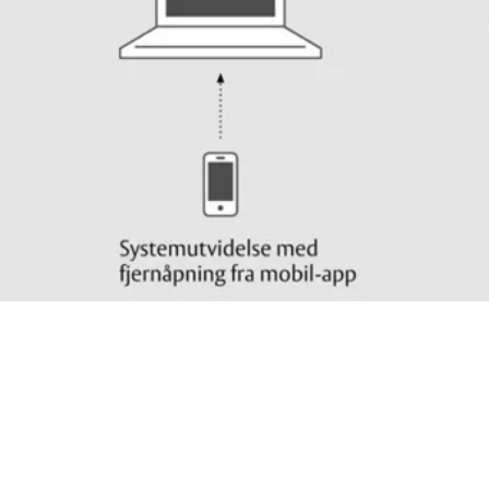
Fordi systemintelligens distribueres til de trådløse enhetene,
fortsetter låsene dine å
fungere offline selv i tilfelle
kommunikasjon eller strømavbrudd.