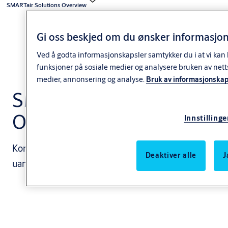
SMARTair Solutions Overview
Gi oss beskjed om du ønsker informasjons
Ved å godta informasjonskapsler samtykker du i at vi kan 
funksjoner på sosiale medier og analysere bruken av net
medier, annonsering og analyse.
Bruk av informasjonskap
SMARTair Wireless
Online
Innstilling
Kontroller adgang og overvåk dørene i sanntid,
Deaktiver alle
J
uansett størrelse på adgangskontrollsystemet.