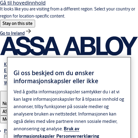
Gå til hovedinnhold
It looks like you are visiting from a different region. Select your country or
region for location-specific content.
Stay on this site
Go to Ireland
Karriere
Elektromekaniske guider
Gi oss beskjed om du ønsker
Partner Area
informasjonskapsler eller ikke
Webshop
Ved å godta informasjonskapsler samtykker du i at vi
kan lagre informasjonskapsler for å tilpasse innhold og
Norway
annonser, tilby funksjoner på sosiale medier og
ASSA ABLOY Group
analysere bruken av nettstedet. Informasjonen kan
Meny
også deles med våre partnere innen sosiale medier,
annonsering og analyse.
Bruk av
Produkter og løsninger
informasjonskapsler
Personvernerklæring