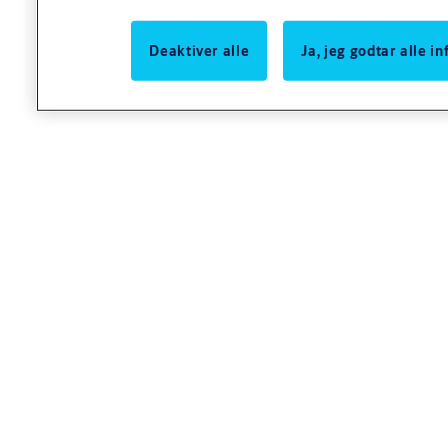
Deaktiver alle
Ja, jeg godtar alle 
Spesifikasjoner
Betegnelse
Ventilasjonsbeslag
Anvendelse
Anvendelse