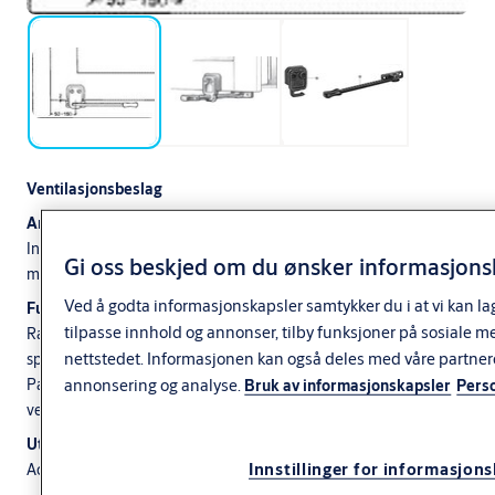
Ventilasjonsbeslag
Anvendelse
Innadslående vinduer med overfalsramme og utadslående vinduer
Gi oss beskjed om du ønsker informasjonsk
med karmdybde mindre enn 32 mm.
Ved å godta informasjonskapsler samtykker du i at vi kan la
Funksjon
tilpasse innhold og annonser, tilby funksjoner på sosiale m
Rammen holdes i ventilasjonsstilling ved at stangens og stang­
nettstedet. Informasjonen kan også deles med våre partner
sperrens tenner griper i hverandre.
annonsering og analyse.
Passer til høyre- og venstrehengslet vindu ved at stangsperren er
Bruk av informasjonskapsler
Pers
vendbar.
Utførelse
Innstillinger for informasjon
Acetalplast, hvit eller brun.