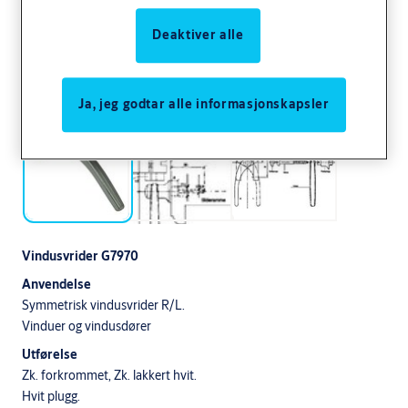
Deaktiver alle
Ja, jeg godtar alle informasjonskapsler
Vindusvrider G7970
Anvendelse
Symmetrisk vindusvrider R/L.
Vinduer og vindusdører
Utførelse
Zk. forkrommet, Zk. lakkert hvit.
Hvit plugg.