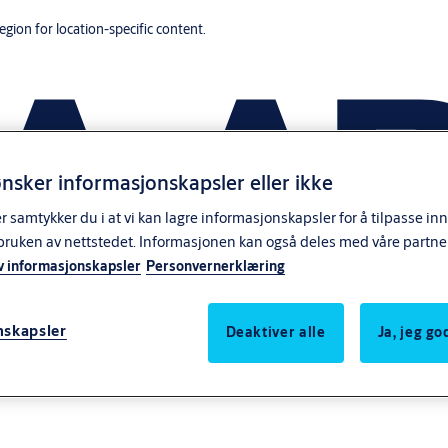
region for location-specific content.
nsker informasjonskapsler eller ikke
samtykker du i at vi kan lagre informasjonskapsler for å tilpasse in
bruken av nettstedet. Informasjonen kan også deles med våre partne
v informasjonskapsler
Personvernerklæring
nskapsler
Deaktiver alle
Ja, jeg g