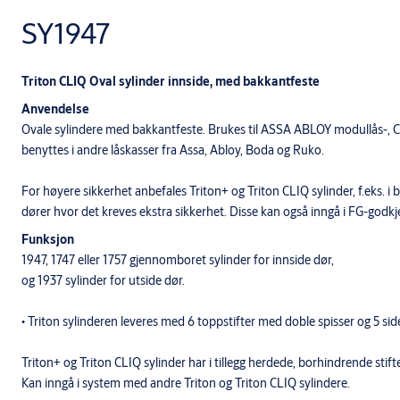
SY1947
Triton CLIQ Oval sylinder innside, med bakkantfeste
Anvendelse
Ovale sylindere med bakkantfeste. Brukes til ASSA ABLOY modullås-, C
benyttes i andre låskasser fra Assa, Abloy, Boda og Ruko.
For høyere sikkerhet anbefales Triton+ og Triton CLIQ sylinder, f.eks. i 
dører hvor det kreves ekstra sikkerhet. Disse kan også inngå i FG-godkj
Funksjon
1947, 1747 eller 1757 gjennomboret sylinder for innside dør,
og 1937 sylinder for utside dør.
• Triton sylinderen leveres med 6 toppstifter med doble spisser og 5 side
Triton+ og Triton CLIQ sylinder har i tillegg herdede, borhindrende stifte
Kan inngå i system med andre Triton og Triton CLIQ sylindere.