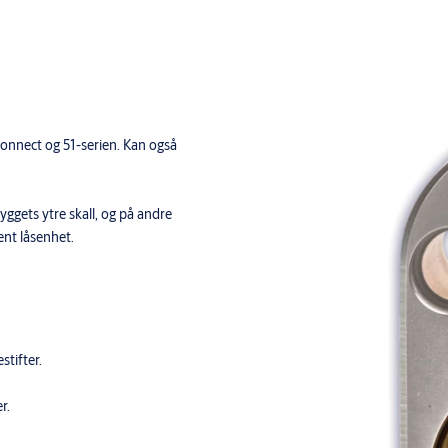
onnect og 51-serien. Kan også
byggets ytre skall, og på andre
ent låsenhet.
stifter.
r.