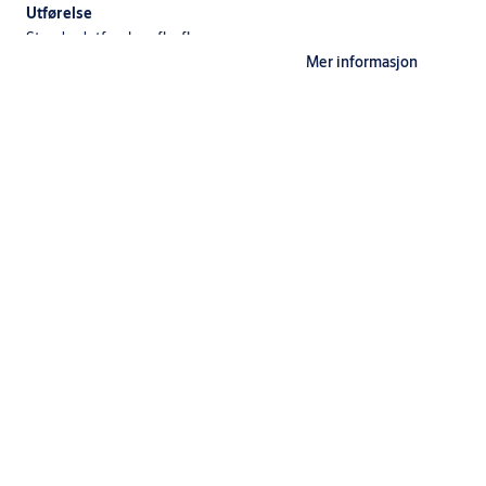
Utførelse
Standardutførelser: fkr, fkr m, ms m
Mer informasjon
Nøkler til Triton og Triton CLIQ må bestilles separat.
Leveres som enkeltsylinder, dobbeltsylinder eller i sylindersett.
Spesifikasjoner