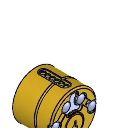
Packi
SY1947 TRITON CLIQ SYLINDER FKRM
9219021AB01
Forpa
Over
Type 
Fini
Packi
SY1947 TRITON CLIQ SYLINDER MSM
9219021AB02
Forpa
Over
Type 
Finis
Packi
SY1947 TRITON CLIQ SYLINDER FKR
9219021AB04
Forpa
Overf
Type 