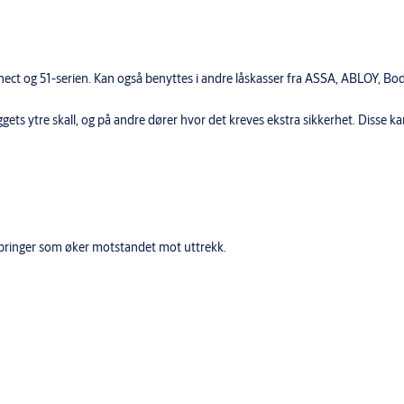
Type sylinder: System
ct og 51-serien. Kan også benyttes i andre låskasser fra ASSA, ABLOY, Bo
yggets ytre skall, og på andre dører hvor det kreves ekstra sikkerhet. Disse k
edbringer som øker motstandet mot uttrekk.