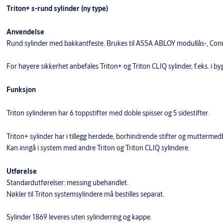
Triton+ s-rund sylinder (ny type)
Anvendelse
Rund sylinder med bakkantfeste. Brukes til ASSA ABLOY modullås-, Conne
For høyere sikkerhet anbefales Triton+ og Triton CLIQ sylinder, f.eks. i b
Funksjon
Triton sylinderen har 6 toppstifter med doble spisser og 5 sidestifter.
Triton+ sylinder har i tillegg herdede, borhindrende stifter og mutterm
Kan inngå i system med andre Triton og Triton CLIQ sylindere.
Utførelse
Standardutførelser: messing ubehandlet.
Nøkler til Triton systemsylindere må bestilles separat.
Sylinder 1869 leveres uten sylinderring og kappe.