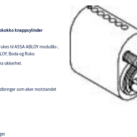
 rokokko knappsylinder
Brukes til ASSA ABLOY modullås-,
BLOY, Boda og Ruko.
ra sikkerhet.
rmedbringer som øker motstandet
ger.