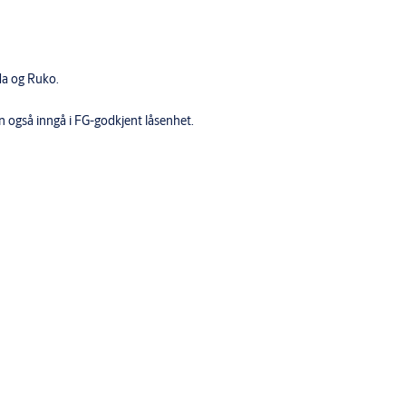
da og Ruko.
an også inngå i FG-godkjent låsenhet.