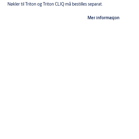
Nøkler til Triton og Triton CLIQ må bestilles separat.
Leveres komplett med sylinder, knappsylinder, skilt og skruer.
Mer informasjon
Enkelsylinder med knappsylinder
1 stk 1737 sylinder utside
1 stk SK7650 nødutstyr med knapp
1 stk 5968 skilt, utv.
2 stk sylinderskruer
2 stk skiltskruer
1 sett brikke og medbringer for nødknapp
1 stk mellombrikke nr. 6
Spesifikasjoner
Betegnelse
Triton komplett sylindersett - oval sylinder med bakkantfest
Anvendelse