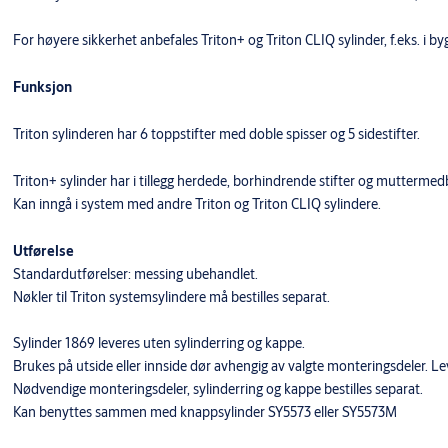
For høyere sikkerhet anbefales Triton+ og Triton CLIQ sylinder, f.eks. i b
Funksjon
Triton sylinderen har 6 toppstifter med doble spisser og 5 sidestifter.
Triton+ sylinder har i tillegg herdede, borhindrende stifter og mutterm
Kan inngå i system med andre Triton og Triton CLIQ sylindere.
Utførelse
Standardutførelser: messing ubehandlet.
Nøkler til Triton systemsylindere må bestilles separat.
Sylinder 1869 leveres uten sylinderring og kappe.
Brukes på utside eller innside dør avhengig av valgte monteringsdeler. L
Nødvendige monteringsdeler, sylinderring og kappe bestilles separat.
Kan benyttes sammen med knappsylinder SY5573 eller SY5573M