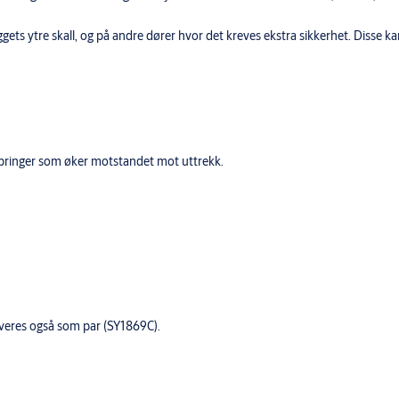
yggets ytre skall, og på andre dører hvor det kreves ekstra sikkerhet. Disse k
edbringer som øker motstandet mot uttrekk.
everes også som par (SY1869C).