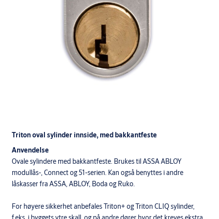
Triton oval sylinder innside, med bakkantfeste
Anvendelse
Ovale sylindere med bakkantfeste. Brukes til ASSA ABLOY
modullås-, Connect og 51-serien. Kan også benyttes i andre
låskasser fra ASSA, ABLOY, Boda og Ruko.
For høyere sikkerhet anbefales Triton+ og Triton CLIQ sylinder,
f.eks. i byggets ytre skall, og på andre dører hvor det kreves ekstra