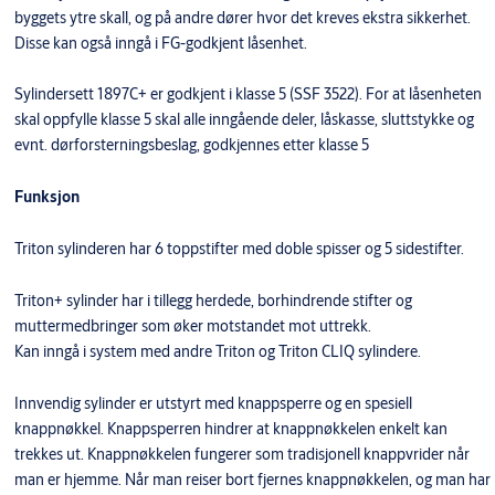
byggets ytre skall, og på andre dører hvor det kreves ekstra sikkerhet.
Disse kan også inngå i FG-godkjent låsenhet.
Sylindersett 1897C+ er godkjent i klasse 5 (SSF 3522). For at låsenheten
skal oppfylle klasse 5 skal alle inngående deler, låskasse, sluttstykke og
evnt. dørforsterningsbeslag, godkjennes etter klasse 5
Funksjon
Triton sylinderen har 6 toppstifter med doble spisser og 5 sidestifter.
Triton+ sylinder har i tillegg herdede, borhindrende stifter og
muttermedbringer som øker motstandet mot uttrekk.
Kan inngå i system med andre Triton og Triton CLIQ sylindere.
Innvendig sylinder er utstyrt med knappsperre og en spesiell
knappnøkkel. Knappsperren hindrer at knappnøkkelen enkelt kan
trekkes ut. Knappnøkkelen fungerer som tradisjonell knappvrider når
man er hjemme. Når man reiser bort fjernes knappnøkkelen, og man har