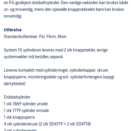
en FG-godkjent dobbeltsylinder. Den vanlige nøkkelen kan brukes både
ut- og innvendig, mens den spesielle knappnøkkelen bare kan brukes
innvendig.
Utførelse
Standardutførelser: Fkr, Fkrm, Msm
System 10 sylinderen leveres med 2 stk knappnøkler, øvrige
systemnøkler må bestilles separat.
Leveres komplett med sylinderringer, sylinderkapper, skruer,
knappsperre, monteringsdeler og evt. sylinderforlengere (oppgi
dørtykkelse)
Dobbelsylinder
1 stk 1869 sylinder utside
1 stk 1779 sylinder innside
1 stk knappsperre
4 stk sylinderskruer (2 stk SD4719 + 2 stk SD4718)
2 stk sylinderringer