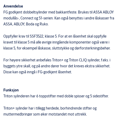
Anvendelse
FG godkjent dobbeltsylinder med bakkantfeste. Brukes til ASSA ABLOY
modullås-, Connect og 51-serien. Kan også benyttes i andre låskasser fra
ASSA, ABLOY, Boda og Ruko.
Oppfyller krav til SSF3522, klasse 5. For at en låsenhet skal oppfylle
kravet til klasse 5 må alle øvrige inngående komponenter også være i
klasse 5, for eksempel låskasse, sluttstykke og dørforsterkningsbehør.
For høyere sikkerhet anbefales Triton+ og Triton CLIQ sylinder, f.eks. i
byggets ytre skall, og på andre dører hvor det kreves ekstra sikkerhet.
Disse kan også inngå i FG-godkjent låsenhet.
Funksjon
Triton sylinderen har 6 toppstifter med doble spisser og 5 sidestifter.
Triton+ sylinder har i tillegg herdede, borhindrende stifter og
muttermedbringer som øker motstandet mot uttrekk.