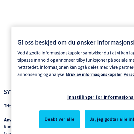
Utførelse
Standardutførelser: fkr, fkr m, ms m
Nøkler til Triton systemsylindere må bestilles separat.
Leveres som enkeltsylinder. Inngår i dobbeltsylinder eller i
dobbelt sylindersett.
Gi oss beskjed om du ønsker informasjonsk
Ved å godta informasjonskapsler samtykker du i at vi kan la
Varianter
tilpasse innhold og annonser, tilby funksjoner på sosiale m
nettstedet. Informasjonen kan også deles med våre partner
Produkt
Produkt-ID
Egenskaper
annonsering og analyse.
Bruk av informasjonskapsler
Pers
Finish: FKRM
Packing: Enk.pk.
Forpakning:
SY1869 s-rund sylinder utside
SY1747 TRITON SYLINDER
Enk.pk.
9217021AB01
Innstillinger for informasjon
FKRM
Overflate:
FKRM
Triton+ s-rund sylinder (ny type)
Type sylinder:
System
Deaktiver alle
Ja, jeg godtar alle 
Anvendelse
Finish: FKR
Rund sylinder med bakkantfeste. Brukes til ASSA ABLOY modullås-,
Packing: Enk.pk.
Forpakning:
Connect og 51-serien. Kan også benyttes i andre låskasser fra ASSA,