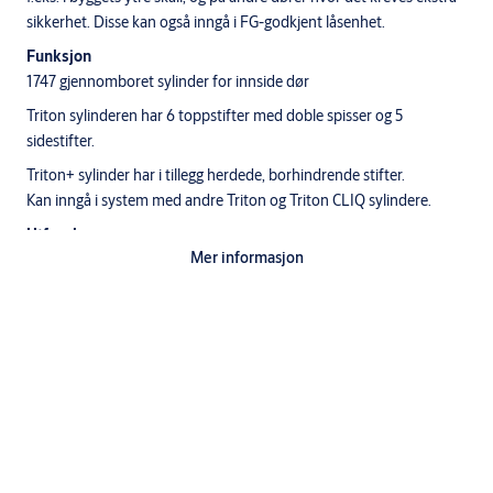
sikkerhet. Disse kan også inngå i FG-godkjent låsenhet.
Funksjon
1747 gjennomboret sylinder for innside dør
Triton sylinderen har 6 toppstifter med doble spisser og 5
sidestifter.
Triton+ sylinder har i tillegg herdede, borhindrende stifter.
Kan inngå i system med andre Triton og Triton CLIQ sylindere.
Utførelse
Mer informasjon
Standardutførelser: fkr, fkr m, ms m
Nøkler til Triton systemsylindere må bestilles separat.
Leveres som enkeltsylinder. Inngår i dobbeltsylinder eller i dobbelt
sylindersett.