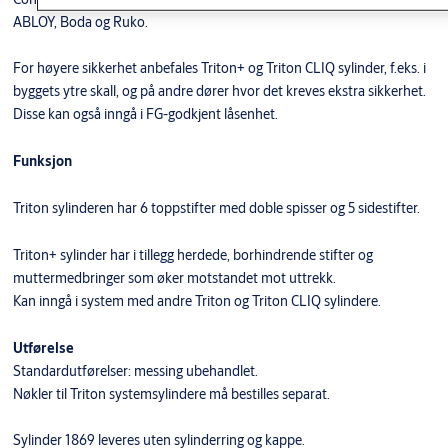
SY1747 TRITON SYLINDER
9217021AB04
Enk.pk.
ABLOY, Boda og Ruko.
FKR
Overflate: FKR
Type sylinder:
System
For høyere sikkerhet anbefales Triton+ og Triton CLIQ sylinder, f.eks. i
byggets ytre skall, og på andre dører hvor det kreves ekstra sikkerhet.
Disse kan også inngå i FG-godkjent låsenhet.
Funksjon
Triton sylinderen har 6 toppstifter med doble spisser og 5 sidestifter.
Triton+ sylinder har i tillegg herdede, borhindrende stifter og
muttermedbringer som øker motstandet mot uttrekk.
Kan inngå i system med andre Triton og Triton CLIQ sylindere.
Utførelse
Standardutførelser: messing ubehandlet.
Nøkler til Triton systemsylindere må bestilles separat.
Sylinder 1869 leveres uten sylinderring og kappe.