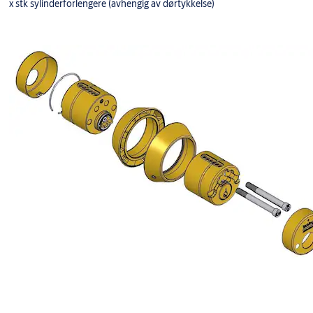
x stk sylinderforlengere (avhengig av dørtykkelse)