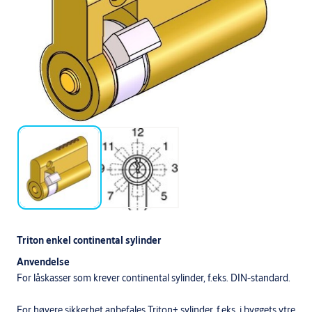
Triton enkel continental sylinder
Anvendelse
For låskasser som krever continental sylinder, f.eks. DIN-standard.
For høyere sikkerhet anbefales Triton+ sylinder, f.eks. i byggets ytre