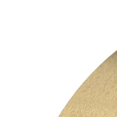
SY1706 TRITON SYL.
9217063AB0110XX
39MM FKRM KL.XX
SY1706 TRITON SYL.
9217063AB0112XX
59MM FKRM KL.XX