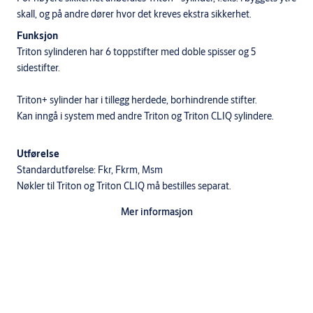
skall, og på andre dører hvor det kreves ekstra sikkerhet.
Funksjon
Triton sylinderen har 6 toppstifter med doble spisser og 5
sidestifter.
Triton+ sylinder har i tillegg herdede, borhindrende stifter.
Kan inngå i system med andre Triton og Triton CLIQ sylindere.
Utførelse
Standardutførelse: Fkr, Fkrm, Msm
Nøkler til Triton og Triton CLIQ må bestilles separat.
Mer informasjon
Sylinderen leveres med svingarm som kan kan plasseres i 8 ulike
stillinger (klokkeslett). Leveres med svingarm plassert i klokkeslett
5 som standard.