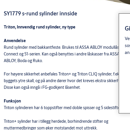
SY1779 s-rund sylinder innside
G
Triton, Innvendig rund sylinder, ny type
Ve
Anvendelse
so
Rund sylinder med bakkantfeste. Brukes til ASSA ABLOY modullås-,
an
Connect og 51-serien. Kan også benyttes i andre låskasser fra ASSA,
ABLOY, Boda og Ruko.
For høyere sikkerhet anbefales Triton+ og Triton CLIQ sylinder, f.eks. i
byggets ytre skall, og på andre dører hvor det kreves ekstra sikkerhet.
Disse kan også inngå i FG-godkjent låsenhet.
Funksjon
Triton sylinderen har 6 toppstifter med doble spisser og 5 sidestifter.
Triton+ sylinder har i tillegg herdede, borhindrende stifter og
muttermedbringer som øker motstandet mot uttrekk.