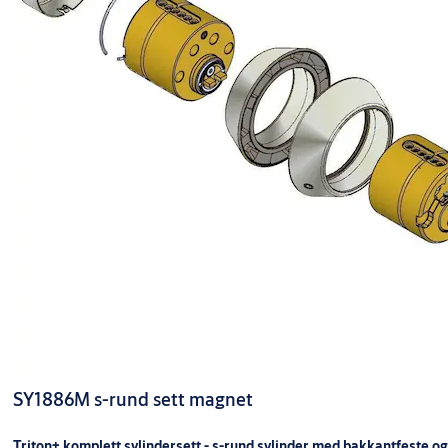
SY1886M s-rund sett magnet
Triton+ komplett sylindersett - s-rund sylinder med bakkantfeste og