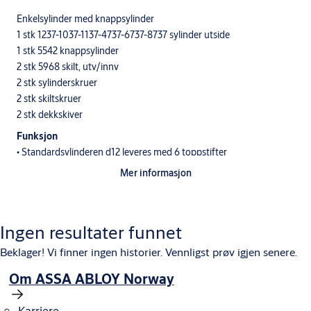
Enkelsylinder med knappsylinder
1 stk 1237-1037-1137-4737-6737-8737 sylinder utside
1 stk 5542 knappsylinder
2 stk 5968 skilt, utv/innv
2 stk sylinderskruer
2 stk skiltskruer
2 stk dekkskiver
Funksjon
• Standardsylinderen d12 leveres med 6 toppstifter
med doble spisser. Nøkkelen har 12 hakk.
Mer informasjon
• System 10 sylinderen leveres med 6 toppstifter
og 4 sidestifter.
• dp sylinderen leveres med 6 toppstifter og 10
Ingen resultater funnet
sidestifter.
• dp CLIQ sylinderen leveres med 6 toppstifter og
Beklager! Vi finner ingen historier. Vennligst prøv igjen senere.
elektromekanisk blokkering.
Om ASSA ABLOY Norway
SEC, S10+ og dp+ sylinder har i tillegg herdede,
borhindrende stifter og ulike overstifter og fjærer for å øke
Karriere