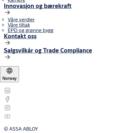
dirksikkerheten.
Innovasjon og bærekraft
Utførelse
Standardutførelse: ms fkr, ms fkr m, ms m
Våre verdier
Standardsylinderen leveres med 3 nøkler.
Våre tiltak
EPD og grønne bygg
Nøkler til System 10, dp og dp CLIQ må bestilles separat.
Kontakt oss
Leveres komplett med sylinder, knappsylinder, skilt, skruer
og dekkskiver.
Salgsvilkår og Trade Compliance
Norway
© ASSA ABLOY