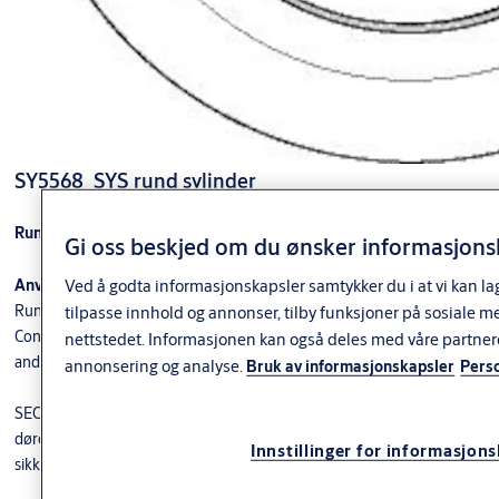
SY5568_SYS rund sylinder
Rund sylinder med bakkantfeste
Gi oss beskjed om du ønsker informasjonsk
Ved å godta informasjonskapsler samtykker du i at vi kan la
Anvendelse
Runde sylindere med bakkantfeste. Brukes til ASSA ABLOY modullås-,
tilpasse innhold og annonser, tilby funksjoner på sosiale m
Connect og 51-serien. Kan også benyttes i
nettstedet. Informasjonen kan også deles med våre partner
andre låskasser fra Assa, Abloy, Boda og Ruko.
annonsering og analyse.
Bruk av informasjonskapsler
Pers
SEC, S10+ og dp+ sylindere anbefales benyttet i byggets ytre skall, og på
dører hvor det kreves ekstra
Innstillinger for informasjon
sikkerhet. De kan også inngå i FG-godkjent låsenhet.