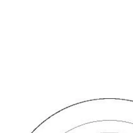
ekstra sikkerhet.
Funksjon
Funksjon
• dp sylinderen leveres med 6 toppstifter og 10 sidestifter. SEC,
S10+ og dp+ sylinder har i tillegg herdede, borhindrende stifter
og ulike overstifter og fjærer for å øke dirksikkerheten.
Utførelse
Utførelse
Standardutførelse: ms fkr, ms fkr m. Standardsylinderen leveres
med 3 nøkler. Nøkler til System 10, dp og dp CLIQ må bestilles
separat. Leveres komplett med sylinder, knappsylinder, skilt og
skruer. Sylindersett kan også leveres for bruk i maritime miljøer
(S)