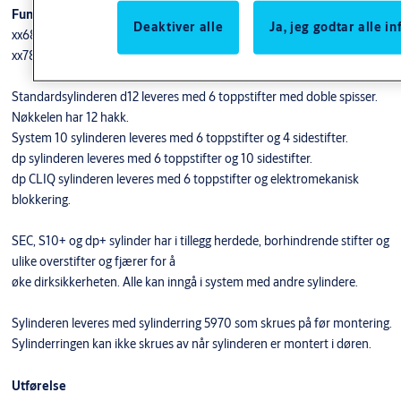
Funksjon
Deaktiver alle
Ja, jeg godtar alle 
xx68 sylinder for utside dør
xx78 gjennomborret sylinder for innside dør
Standardsylinderen d12 leveres med 6 toppstifter med doble spisser.
Nøkkelen har 12 hakk.
System 10 sylinderen leveres med 6 toppstifter og 4 sidestifter.
dp sylinderen leveres med 6 toppstifter og 10 sidestifter.
dp CLIQ sylinderen leveres med 6 toppstifter og elektromekanisk
blokkering.
SEC, S10+ og dp+ sylinder har i tillegg herdede, borhindrende stifter og
ulike overstifter og fjærer for å
øke dirksikkerheten. Alle kan inngå i system med andre sylindere.
Sylinderen leveres med sylinderring 5970 som skrues på før montering.
Sylinderringen kan ikke skrues av når sylinderen er montert i døren.
Utførelse