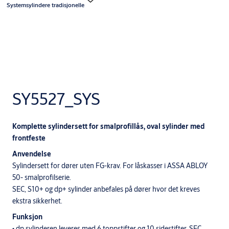
Systemsylindere tradisjonelle
SY5527_SYS
Komplette sylindersett for smalprofillås, oval sylinder med
frontfeste
Anvendelse
Sylindersett for dører uten FG-krav. For låskasser i ASSA ABLOY
50- smalprofilserie.
SEC, S10+ og dp+ sylinder anbefales på dører hvor det kreves
ekstra sikkerhet.
Funksjon
• dp sylinderen leveres med 6 toppstifter og 10 sidestifter. SEC,