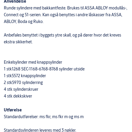
Anvendelse
Runde sylindere med bakkantfeste. Brukes til ASSA ABLOY modullås-,
Connect og 51-serien. Kan også benyttes i andre låskasser fra ASSA,
ABLOY, Boda og Ruko.
Anbefales benyttet i byggets ytre skall, og på dører hvor det kreves
ekstra sikkerhet.
Enkelsylinder med knappsylinder
1 stk1268 SEC-1168-6768-8768 sylinder utside
1 stk5572 knappsylinder
2 stk5970 sylinderring
4 stk sylinderskruer
4 stk dekkskiver
Utførelse
Standardutførelser: ms fkr, ms fkr m og ms m
Standardsylinderen leveres med 3 nøkler.