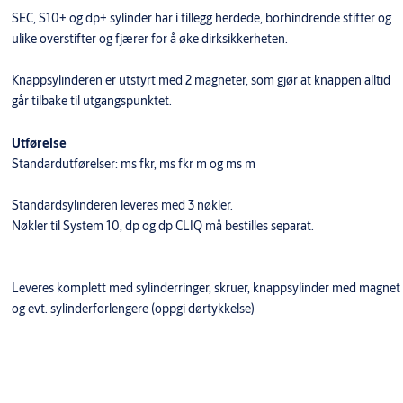
SEC, S10+ og dp+ sylinder har i tillegg herdede, borhindrende stifter og
ulike overstifter og fjærer for å øke dirksikkerheten.
Knappsylinderen er utstyrt med 2 magneter, som gjør at knappen alltid
går tilbake til utgangspunktet.
Utførelse
Standardutførelser: ms fkr, ms fkr m og ms m
Standardsylinderen leveres med 3 nøkler.
Nøkler til System 10, dp og dp CLIQ må bestilles separat.
Leveres komplett med sylinderringer, skruer, knappsylinder med magnet
og evt. sylinderforlengere (oppgi dørtykkelse)