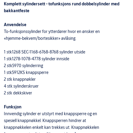
Komplett sylindersett - tofunksjons rund dobbelsylinder med
bakkantfeste
Anvendelse
To-funksjonssylinder for ytterdører hvor en ønsker en
«hjemme-bekvem/bortesikker» avlåsing.
1 stk1268 SEC-1168-6768-8768 sylinder utside
1 stk1278-1078-4778 sylinder innside
2 stk5970 sylinderring
1 stk5912KS knappsperre
2 stk knappnøkler
4 stk sylinderskruer
2 stk dekkskiver
Funksjon
Innvendig sylinder er utstyrt med knappsperre og en
spesiell knappnøkkel. Knappsperren hindrer at
knappnøkkelen enkelt kan trekkes ut. Knappnøkkelen