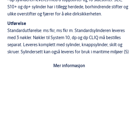
S10+ og dp+ sylinder har i tillegg herdede, borhindrende stifter og
ulike overstifter og fjærer for å øke dirksikkerheten.
Utførelse
Standardutførelse: ms fkr, ms fkr m. Standardsylinderen leveres
med 3 nøkler. Nøkler til System 10, dp og dp CLIQ må bestilles
separat. Leveres komplett med sylinder, knappsylinder, skilt og
skruer. Sylindersett kan også leveres for bruk i maritime miljøer (S)
Mer informasjon
Enkelsylinder med knappsylinder
1 stk 1220-1020-1120-4720-6720-8720 sylinder utside
1 stk 5541 knappsylinder
2 stk 5965 skilt, utv/innv
2 stk skiltskruer