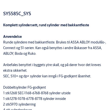
SY5585C_SYS
Komplett sylindersett, rund sylinder med bakkantfeste
Anvendelse
Runde sylindere med bakkantfeste. Brukes til ASSA ABLOY modullås-,
Connect og 51-serien. Kan også benyttes i andre låskasser fra ASSA,
ABLOY, Boda og Ruko.
Anbefales benyttet i byggets ytre skall, og på dører hvor det kreves
ekstra sikkerhet.
SEC, S10+ og dp+ sylinder kan inngå i FG-godkjent låsenhet.
Dobbeltsylinder FG-godkjent
1 stk1268 SEC-1168-6768-8768 sylinder utside
1 stk1278-1078-6778-8778 sylinder innside
2 stk5970 sylinderring