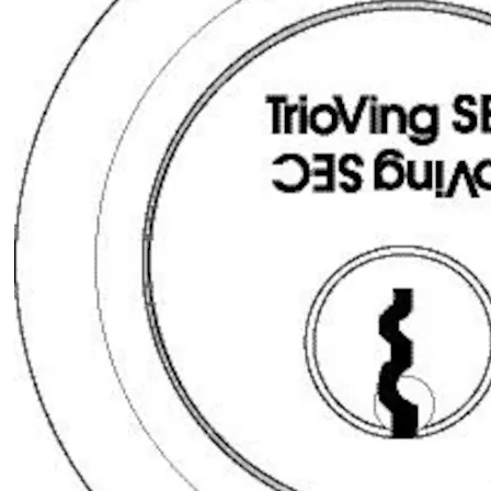
Enkelsylinder med knappsylinder
1 stk 1220-1020-1120-4720-6720-8720 sylinder utside
1 stk 5541 knappsylinder
2 stk 5965 skilt, utv/innv
2 stk skiltskruer