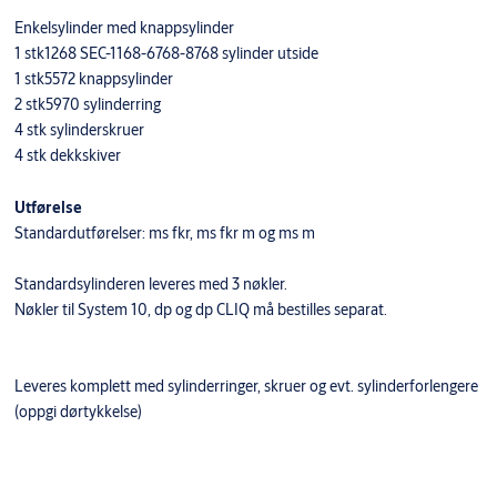
Enkelsylinder med knappsylinder
1 stk1268 SEC-1168-6768-8768 sylinder utside
1 stk5572 knappsylinder
2 stk5970 sylinderring
4 stk sylinderskruer
4 stk dekkskiver
Utførelse
Standardutførelser: ms fkr, ms fkr m og ms m
Standardsylinderen leveres med 3 nøkler.
Nøkler til System 10, dp og dp CLIQ må bestilles separat.
Leveres komplett med sylinderringer, skruer og evt. sylinderforlengere
(oppgi dørtykkelse)