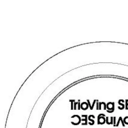
Door
thickness:
69-74
Finish:
FKRM
Packing:
Enk.pk.
SY5525 SYL.SETT 69-74
Dørtykkelse:
9300041AB01A07
FKRM SYS
69-74
Forpakning:
Enk.pk.
Overflate:
FKRM
Type
sylinder:
System
Door
thickness:
69/34
SY5525 SYL.SETT ULF
9300041AB01ULF
Finish:
FKRM SYS
FKRM
Packing:
Enk.pk.