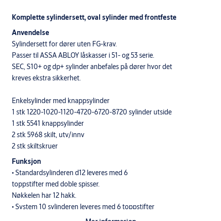
Komplette sylindersett, oval sylinder med frontfeste
Anvendelse
Sylindersett for dører uten FG-krav.
Passer til ASSA ABLOY låskasser i 51- og 53 serie.
SEC, S10+ og dp+ sylinder anbefales på dører hvor det
kreves ekstra sikkerhet.
Enkelsylinder med knappsylinder
1 stk 1220-1020-1120-4720-6720-8720 sylinder utside
1 stk 5541 knappsylinder
2 stk 5968 skilt, utv/innv
2 stk skiltskruer
Funksjon
• Standardsylinderen d12 leveres med 6
toppstifter med doble spisser.
Nøkkelen har 12 hakk.
• System 10 sylinderen leveres med 6 toppstifter
og 4 sidestifter.