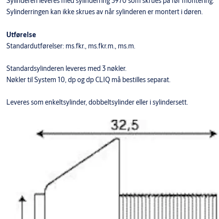
Sylinderen leveres med sylinderring 5970 som skrues på før montering.
Sylinderringen kan ikke skrues av når sylinderen er montert i døren.
Utførelse
Standardutførelser: ms.fkr., ms.fkr.m., ms.m.
Standardsylinderen leveres med 3 nøkler.
Nøkler til System 10, dp og dp CLIQ må bestilles separat.
Leveres som enkeltsylinder, dobbeltsylinder eller i sylindersett.