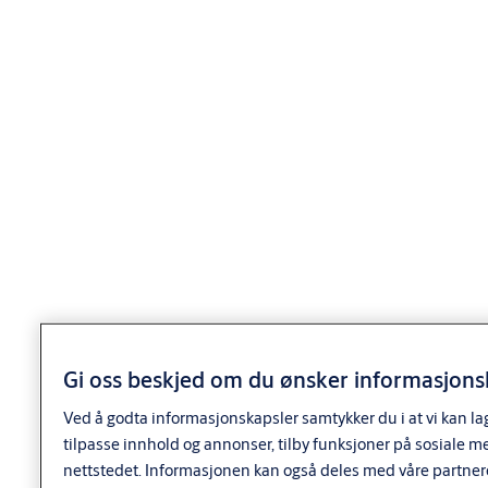
Standardutførelse: ms fkr, ms fkr m, ms m
Standardsylinderen leveres med 3 nøkler.
Nøkler til System 10, dp og dp CLIQ må bestilles separat.
Leveres komplett med sylinder, knappsylinder, skilt og
skruer.
Sylindersett kan også leveres for bruk i maritime miljøer (S)
Varianter
Produkt
Produkt-ID
Egenskaper
Door
thickness:
39-44
Finish:
FKRM
Gi oss beskjed om du ønsker informasjonsk
Packing:
Enk.pk.
Ved å godta informasjonskapsler samtykker du i at vi kan la
SY5525 SYL.SETT 39-44
Dørtykkelse:
9300041AB01A02
tilpasse innhold og annonser, tilby funksjoner på sosiale m
FKRM SYS
39-44
nettstedet. Informasjonen kan også deles med våre partner
Forpakning: