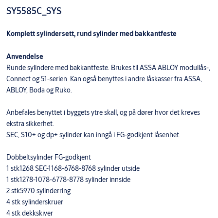
SY5585C_SYS
Komplett sylindersett, rund sylinder med bakkantfeste
Anvendelse
Runde sylindere med bakkantfeste. Brukes til ASSA ABLOY modullås-,
Connect og 51-serien. Kan også benyttes i andre låskasser fra ASSA,
ABLOY, Boda og Ruko.
Anbefales benyttet i byggets ytre skall, og på dører hvor det kreves
ekstra sikkerhet.
SEC, S10+ og dp+ sylinder kan inngå i FG-godkjent låsenhet.
Dobbeltsylinder FG-godkjent
1 stk1268 SEC-1168-6768-8768 sylinder utside
1 stk1278-1078-6778-8778 sylinder innside
2 stk5970 sylinderring
4 stk sylinderskruer
4 stk dekkskiver