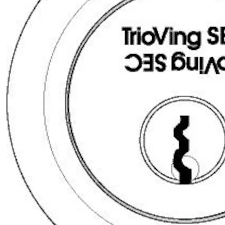
Finish: FKRM
Packing: Enk.pk.
Forpakning:
SY4537ESP SYLINDER
9340027AB01
Enk.pk.
FKRM
Overflate: FKRM
Type sylinder:
System