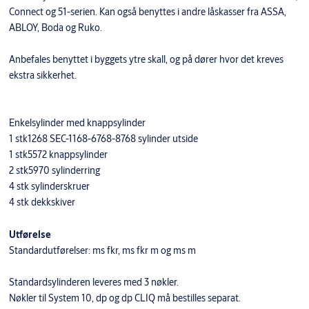
Connect og 51-serien. Kan også benyttes i andre låskasser fra ASSA,
ABLOY, Boda og Ruko.
Anbefales benyttet i byggets ytre skall, og på dører hvor det kreves
ekstra sikkerhet.
Enkelsylinder med knappsylinder
1 stk1268 SEC-1168-6768-8768 sylinder utside
1 stk5572 knappsylinder
2 stk5970 sylinderring
4 stk sylinderskruer
4 stk dekkskiver
Utførelse
Standardutførelser: ms fkr, ms fkr m og ms m
Standardsylinderen leveres med 3 nøkler.
Nøkler til System 10, dp og dp CLIQ må bestilles separat.