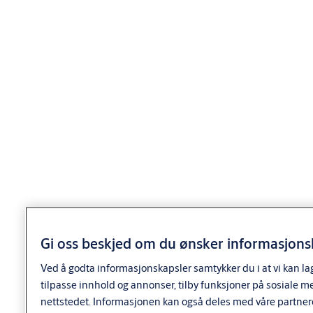
Funksjon
• xx37 sylinder for utside dør
• xx47 og xx57 gjennomborret sylinder for
innside dør
• Standardsylinderen d12 leveres med 6
toppstifter med doble spisser.
Nøkkelen har 12 hakk.
• System 10 sylinderen leveres med 6 toppstifter
og 4 sidestifter.
• dp sylinderen leveres med 6 toppstifter og
10 sidestifter.
• dp CLIQ sylinderen leveres med 6 toppstifter
og elektromekanisk blokkering.
SEC, S10+ og dp+ sylinder har i tillegg herdede,
Gi oss beskjed om du ønsker informasjonsk
borhindrende stifter og ulike overstifter og fjærer for å
Ved å godta informasjonskapsler samtykker du i at vi kan la
øke dirksikkerheten.
tilpasse innhold og annonser, tilby funksjoner på sosiale m
Alle kan inngå i system med andre sylindere.
nettstedet. Informasjonen kan også deles med våre partner