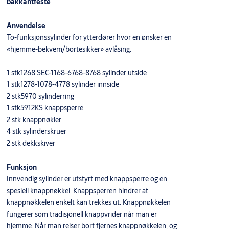
bakkantfeste
Anvendelse
To-funksjonssylinder for ytterdører hvor en ønsker en
«hjemme-bekvem/bortesikker» avlåsing.
1 stk1268 SEC-1168-6768-8768 sylinder utside
1 stk1278-1078-4778 sylinder innside
2 stk5970 sylinderring
1 stk5912KS knappsperre
2 stk knappnøkler
4 stk sylinderskruer
2 stk dekkskiver
Funksjon
Innvendig sylinder er utstyrt med knappsperre og en
spesiell knappnøkkel. Knappsperren hindrer at
knappnøkkelen enkelt kan trekkes ut. Knappnøkkelen
fungerer som tradisjonell knappvrider når man er
hjemme. Når man reiser bort fjernes knappnøkkelen, og