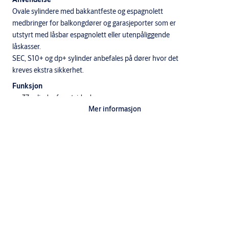
Ovale sylindere med bakkantfeste og espagnolett
medbringer for balkongdører og garasjeporter som er
utstyrt med låsbar espagnolett eller utenpåliggende
låskasser.
SEC, S10+ og dp+ sylinder anbefales på dører hvor det
kreves ekstra sikkerhet.
Funksjon
• xx37 sylinder for utside dør
Mer informasjon
• xx47 og xx57 gjennomborret sylinder for
innside dør
• Standardsylinderen d12 leveres med 6
toppstifter med doble spisser.
Nøkkelen har 12 hakk.
• System 10 sylinderen leveres med 6 toppstifter
og 4 sidestifter.
• dp sylinderen leveres med 6 toppstifter og
10 sidestifter.
• dp CLIQ sylinderen leveres med 6 toppstifter
og elektromekanisk blokkering.