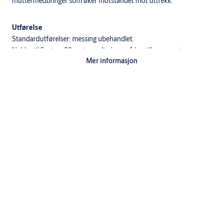
muttermedbringer som øker motstandet mot uttrekk.
Utførelse
Standardutførelser: messing ubehandlet.
Nøkler til System 20 systemsylindere må bestilles separat.
Mer informasjon
Sylinder 2179 leveres uten sylinderring og kappe.
Brukes på innside dør avhengig av valgte monteringsdeler.
Nødvendige monteringsdeler, sylinderring og kappe bestilles
separat.
Leveres som enkeltsylinder. Inngår i dobbeltsylinder og dobbelt
sylindersettt.