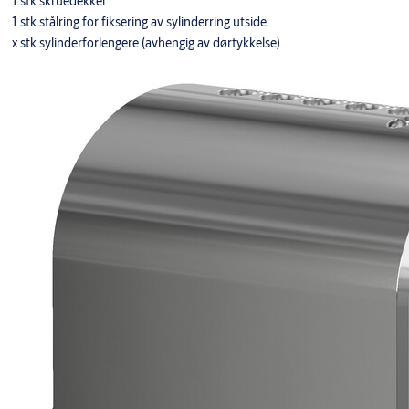
1 stk skruedekker
1 stk stålring for fiksering av sylinderring utside.
x stk sylinderforlengere (avhengig av dørtykkelse)