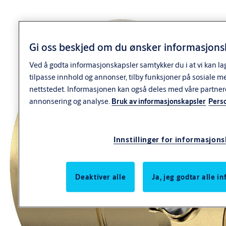
separat.
Leveres som enkeltsylinder. Inngår i dobbeltsylinder og dobbelt
sylindersettt.
Gi oss beskjed om du ønsker informasjonsk
Varianter
Ved å godta informasjonskapsler samtykker du i at vi kan la
tilpasse innhold og annonser, tilby funksjoner på sosiale m
Produkt
Produkt-ID
nettstedet. Informasjonen kan også deles med våre partner
SY2179 SYSTEM S20+ SYLINDER INNSIDE
annonsering og analyse.
Bruk av informasjonskapsler
Pers
9221387AB00
U/OV.FL
Innstillinger for informasjon
Deaktiver alle
Ja, jeg godtar alle 