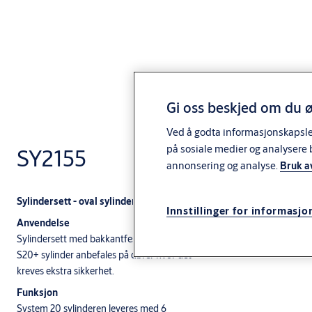
Gi oss beskjed om du ø
Ved å godta informasjonskapsler 
på sosiale medier og analysere 
SY2155
annonsering og analyse.
Bruk a
Sylindersett - oval sylinder med bakkantfeste og knappsylinder
Innstillinger for informasjo
Anvendelse
Sylindersett med bakkantfeste.
S20+ sylinder anbefales på dører hvor det
kreves ekstra sikkerhet.
Funksjon
System 20 sylinderen leveres med 6