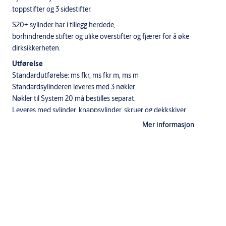
toppstifter og 3 sidestifter.
S20+ sylinder har i tillegg herdede,
borhindrende stifter og ulike overstifter og fjærer for å øke
dirksikkerheten.
Utførelse
Standardutførelse: ms fkr, ms fkr m, ms m
Standardsylinderen leveres med 3 nøkler.
Nøkler til System 20 må bestilles separat.
Leveres med sylinder, knappsylinder, skruer og dekkskiver.
Mer informasjon
Enkelsylinder med knappsylinder
1 stk 2037 sylinder utside
1 stk 5542 knappsylinder
2 stk sylinderskruer
2 stk dekkskiver