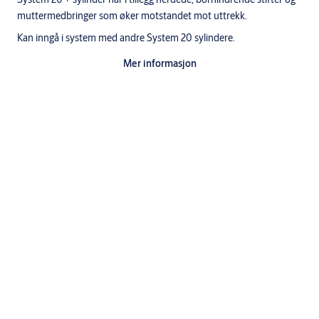
muttermedbringer som øker motstandet mot uttrekk.
Kan inngå i system med andre System 20 sylindere.
Utførelse
Mer informasjon
Standardutførelser: Fkr, Fkrm, Msm
Nøkler til System 20 systemsylindre må bestilles separat.
Leveres som dobbeltsylinder eller inngår i
sylindersett.