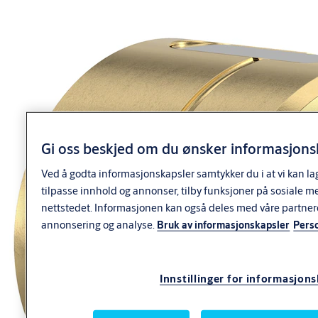
Leveres som dobbeltsylinder eller inngår i
sylindersett.
Varianter
Produkt
Produkt-ID
SY2037C SYSTEM 20 DBL SYLINDER FKRM
9220016AB01
Gi oss beskjed om du ønsker informasjonsk
SY2037C SYSTEM 20 DBL SYLINDER FKR
9220016AB04
SY2037C S20 DBL SYLINDER MSV MIRUS
9220016AB44
Ved å godta informasjonskapsler samtykker du i at vi kan la
tilpasse innhold og annonser, tilby funksjoner på sosiale m
nettstedet. Informasjonen kan også deles med våre partner
annonsering og analyse.
Bruk av informasjonskapsler
Pers
Innstillinger for informasjon