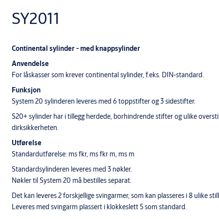
SY2011
Continental sylinder - med knappsylinder
Anvendelse
For låskasser som krever continental sylinder, f.eks. DIN-standard.
Funksjon
System 20 sylinderen leveres med 6 toppstifter og 3 sidestifter.
S20+ sylinder har i tillegg herdede, borhindrende stifter og ulike oversti
dirksikkerheten.
Utførelse
Standardutførelse: ms fkr, ms fkr m, ms m
Standardsylinderen leveres med 3 nøkler.
Nøkler til System 20 må bestilles separat.
Det kan leveres 2 forskjellige svingarmer, som kan plasseres i 8 ulike still
Leveres med svingarm plassert i klokkeslett 5 som standard.