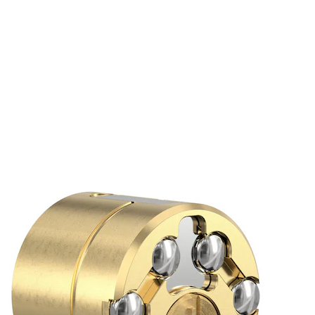
Det kan leveres 2 forskjellige svingarmer, som kan plasseres i 8 uli
Leveres med svingarm plassert i klokkeslett 5 som standard.
Varianter
Produkt
Produkt-ID
SY2011 S20 SYLINDER 39/39 FKRM KL.5
9220061AB01010
SY2011 S20 SYLINDER 49/39 FKRM KL.5
9220061AB01020
SY2011 S20 SYLINDER 39/49 FKRM KL.5
9220061AB01030
SY2011 S20 SYLINDER 49/49 FKRM KL.5
9220061AB0104
SY2011 S20 SYLINDER 59/39 FKRM KL.5
9220061AB0106
SY2011 S20 SYLINDER 59/49 FKRM KL.5
9220061AB0108
SY2011 S20 SYLINDER 69/39 FKRM KL.5
9220061AB01180