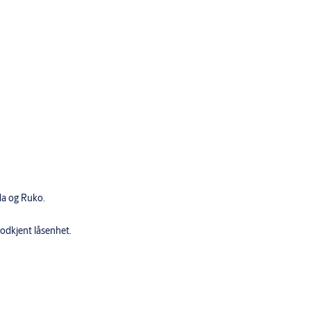
da og Ruko.
godkjent låsenhet.