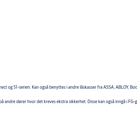
ct og 51-serien. Kan også benyttes i andre låskasser fra ASSA, ABLOY, Bo
 på andre dører hvor det kreves ekstra sikkerhet. Disse kan også inngå i FG-