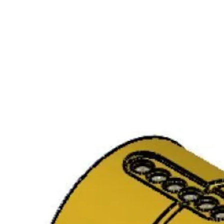
Type
sylinder:
System
Door
thickness:
57-76
Finish: FKR
Packing:
Enk.pk.
Dørtykkelse:
SY1185C S 10+
9211067AB04A32
57-76
DBSYL.SETT 57-76 FKR
Forpakning:
Enk.pk.
Overflate:
FKR
Type
sylinder:
System
SY1185C S 10+
SYL.SETT,DOBBELT 57-76
9211067AB02A32
MSM
SY1185C 10+ DBSYLSETT
9211067AB03A31
36/56 POL
SY1185C 10+ DBSYLSETT