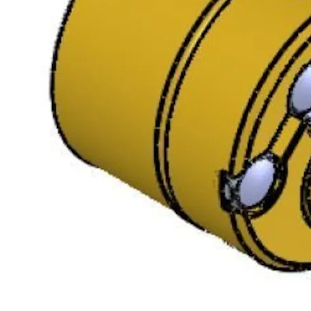
9211067AB03A31
36/56 POL