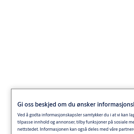
Nøkler til System 10 systemsylindere må bestilles separat.
Leveres komplett med dobbeltsylinder, sylinderringer,
sylinderkapper2 stk sylinderkapper
, skruer, monteringsdeler og eventuelle sylinderforlengere.
Dobbeltsylinder
1 stk 1168 sylinder utside
1 stk 1079 sylinder innside
4 stk sylinderskruer
2 stk sylinderringer
4 stk dekkskiver
Gi oss beskjed om du ønsker informasjonsk
x stk sylinderforlengere (avhengig av dørtykkelse)
Ved å godta informasjonskapsler samtykker du i at vi kan la
For FG-godkjent avlåsing må 4 stk sylinderfesteskrue SD4718
tilpasse innhold og annonser, tilby funksjoner på sosiale m
benyttes.
nettstedet. Informasjonen kan også deles med våre partner