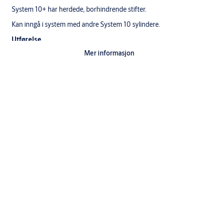
System 10+ har herdede, borhindrende stifter.
Kan inngå i system med andre System 10 sylindere.
Utførelse
Standardutførelse: Fkr, Fkrm, Msm
Mer informasjon
Nøkler til System 10 systemsylindere må bestilles separat.
Leveres komplett med dobbeltsylinder, sylinderringer,
sylinderkapper2 stk sylinderkapper
, skruer, monteringsdeler og eventuelle sylinderforlengere.
Dobbeltsylinder
1 stk 1168 sylinder utside
1 stk 1079 sylinder innside
4 stk sylinderskruer
2 stk sylinderringer
4 stk dekkskiver
x stk sylinderforlengere (avhengig av dørtykkelse)
For FG-godkjent avlåsing må 4 stk sylinderfesteskrue SD4718
benyttes.