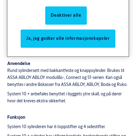
Deaktiver alle
Ja, jeg godtar alle informasjonskapsler
System 10 + komplett sylindersett - rund sylinder med
bakkantfeste
Anvendelse
Rund sylindersett med bakkantfeste og knappsylinder. Brukes til
ASSA ABLOY ABLOY modullås-, Connect og 51-serien. Kan også
benyttes i andre låskasser fra ASSA ABLOY, ABLOY, Boda og Ruko.
System 10 + anbefales benyttet i byggets ytre skall, og på dører
hvor det kreves ekstra sikkerhet.
Funksjon
System 10 sylinderen har 6 toppstifter og 4 sidestifter.
System 10 + sylinder har i tillegg herdede, borhindrende stifter og