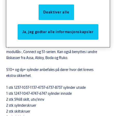
Deaktiver alle
Komplett sylindersett - oval dobbelsylinder med bakkantfeste
Ja, jeg godtar alle informasjonskapsler
Anvendelse
Sylindersett for dører uten FG-krav. Brukes til ASSA ABLOY
modullås-, Connect og 51-serien. Kan også benyttes i andre
låskasser fra Assa, Abloy, Boda og Ruko.
S10+ og dp+ sylinder anbefales på dører hvor det kreves
ekstra sikkerhet.
1 stk 1237-1037-1137-4737-6737-8737 sylinder utside
1 stk 1247-1047-4747-6747 sylinder innside
2 stk 5968 skilt, utv/innv
2 stk sylinderskruer
2 stk skiltskruer