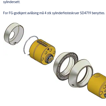
sylindersett.
For FG-godkjent avlåsing må 4 stk sylinderfesteskruer SD4719 benyttes.