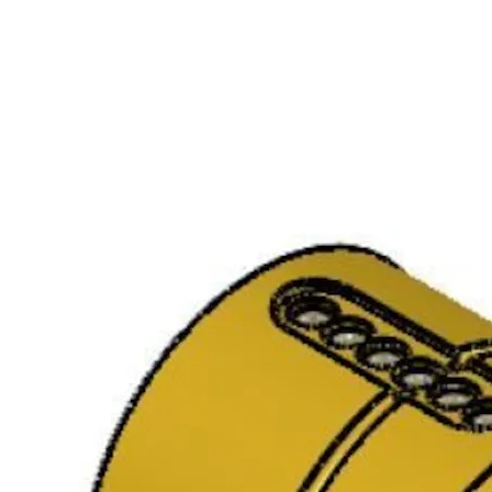
Standardsylindere leveres med 3 nøkler.
Nøkler til systemsylindere bestilles separat.
Varianter
Produkt
Produkt-ID
Egenskaper
Finish:
FKRM
Packing:
Enk.pk.
Forpakning:
Enk.pk.
SY1036 S 10 VC SYLINDER
9210100RB0120
Lengde
34MM FKRM
sylinder: 34
Overflate:
FKRM
Type
sylinder:
System