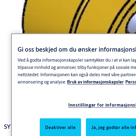
Gi oss beskjed om du ønsker informasjonsk
Ved å godta informasjonskapsler samtykker du i at vi kan la
tilpasse innhold og annonser, tilby funksjoner på sosiale m
nettstedet. Informasjonen kan også deles med våre partner
annonsering og analyse.
Bruk av informasjonskapsler
Pers
Innstillinger for informasjon
SY1169 s-rund sylinder utside
Deaktiver alle
Ja, jeg godtar alle 