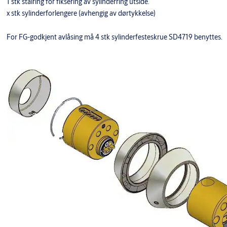
1 stk stålring for fiksering av sylinderring utside.
x stk sylinderforlengere (avhengig av dørtykkelse)
For FG-godkjent avlåsing må 4 stk sylinderfesteskrue SD4719 benyttes.