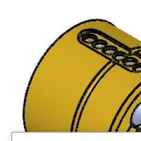
Standardsylinderen leveres med 3 nøkler.
Nøkler til System 10, dp og dp CLIQ må bestilles separat.
Varianter
Produkt
Produkt-ID
Egenskaper
Finish:
SY1034 SYSTEM 10 ARCADIA
FKRM
9210121AB01
SYL. FKRM
Packing:
Enk.pk.