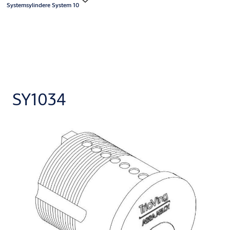
Systemsylindere System 10
SY1034