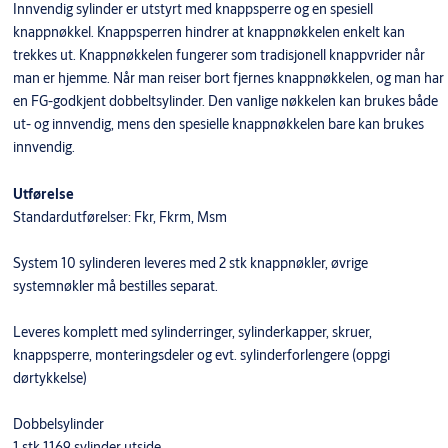
Innvendig sylinder er utstyrt med knappsperre og en spesiell
knappnøkkel. Knappsperren hindrer at knappnøkkelen enkelt kan
trekkes ut. Knappnøkkelen fungerer som tradisjonell knappvrider når
man er hjemme. Når man reiser bort fjernes knappnøkkelen, og man har
en FG-godkjent dobbeltsylinder. Den vanlige nøkkelen kan brukes både
ut- og innvendig, mens den spesielle knappnøkkelen bare kan brukes
innvendig.
Utførelse
Standardutførelser: Fkr, Fkrm, Msm
System 10 sylinderen leveres med 2 stk knappnøkler, øvrige
systemnøkler må bestilles separat.
Leveres komplett med sylinderringer, sylinderkapper, skruer,
knappsperre, monteringsdeler og evt. sylinderforlengere (oppgi
dørtykkelse)
Dobbelsylinder
1 stk 1169 sylinder utside