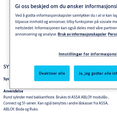
Gi oss beskjed om du ønsker informasjonsk
Ved å godta informasjonskapsler samtykker du i at vi kan la
tilpasse innhold og annonser, tilby funksjoner på sosiale m
nettstedet. Informasjonen kan også deles med våre partner
annonsering og analyse.
Bruk av informasjonskapsler
Pers
Innstillinger for informasjon
SY1169 s-rund sylinder utside
Deaktiver alle
Ja, jeg godtar alle 
System 10+ s-rund sylinder
Anvendelse
Rund sylinder med bakkantfeste. Brukes til ASSA ABLOY modullås-,
Connect og 51-serien. Kan også benyttes i andre låskasser fra ASSA,
ABLOY, Boda og Ruko.