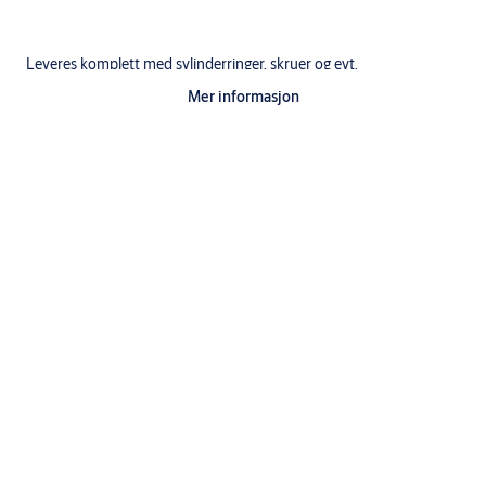
Leveres komplett med sylinderringer, skruer og evt.
sylinderforlengere (oppgi dørtykkelse)
Mer informasjon
Dobbeltsylinder FG-godkjent
1 stk1268 SEC-1168-6768-8768 sylinder utside
1 stk1278-1078-6778-8778 sylinder innside
2 stk5970 sylinderring
4 stk sylinderskruer
4 stk dekkskiver
Spesifikasjoner