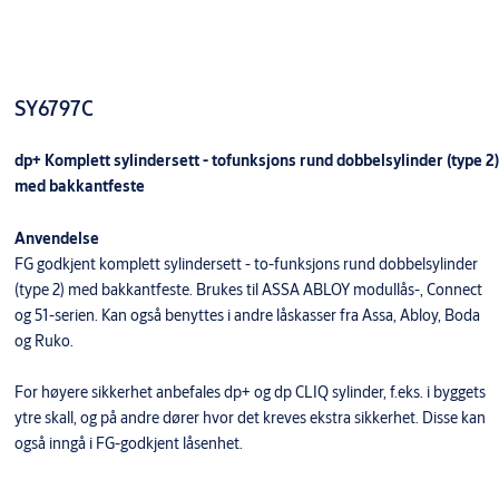
SY6797C
dp+ Komplett sylindersett - tofunksjons rund dobbelsylinder (type 2)
med bakkantfeste
Anvendelse
FG godkjent komplett sylindersett - to-funksjons rund dobbelsylinder
(type 2) med bakkantfeste. Brukes til ASSA ABLOY modullås-, Connect
og 51-serien. Kan også benyttes i andre låskasser fra Assa, Abloy, Boda
og Ruko.
For høyere sikkerhet anbefales dp+ og dp CLIQ sylinder, f.eks. i byggets
ytre skall, og på andre dører hvor det kreves ekstra sikkerhet. Disse kan
også inngå i FG-godkjent låsenhet.