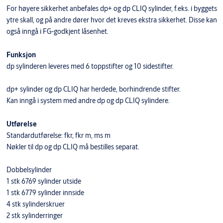
For høyere sikkerhet anbefales dp+ og dp CLIQ sylinder, f.eks. i byggets
ytre skall, og på andre dører hvor det kreves ekstra sikkerhet. Disse kan
også inngå i FG-godkjent låsenhet.
Funksjon
dp sylinderen leveres med 6 toppstifter og 10 sidestifter.
dp+ sylinder og dp CLIQ har herdede, borhindrende stifter.
Kan inngå i system med andre dp og dp CLIQ sylindere.
Utførelse
Standardutførelse: fkr, fkr m, ms m
Nøkler til dp og dp CLIQ må bestilles separat.
Dobbelsylinder
1 stk 6769 sylinder utside
1 stk 6779 sylinder innside
4 stk sylinderskruer
2 stk sylinderringer