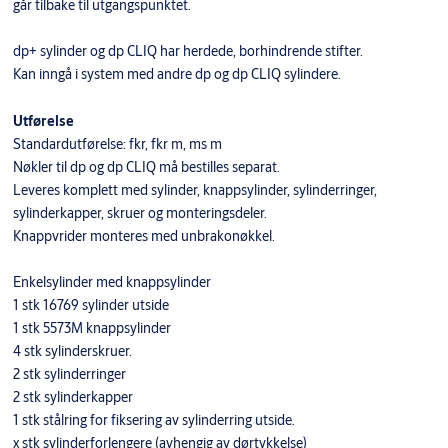
går tilbake til utgangspunktet.
dp+ sylinder og dp CLIQ har herdede, borhindrende stifter.
Kan inngå i system med andre dp og dp CLIQ sylindere.
Utførelse
Standardutførelse: fkr, fkr m, ms m
Nøkler til dp og dp CLIQ må bestilles separat.
Leveres komplett med sylinder, knappsylinder, sylinderringer,
sylinderkapper, skruer og monteringsdeler.
Knappvrider monteres med unbrakonøkkel.
Enkelsylinder med knappsylinder
1 stk 16769 sylinder utside
1 stk 5573M knappsylinder
4 stk sylinderskruer.
2 stk sylinderringer
2 stk sylinderkapper
1 stk stålring for fiksering av sylinderring utside.
x stk sylinderforlengere (avhengig av dørtykkelse)