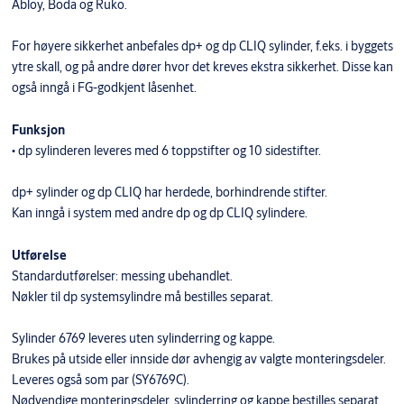
Abloy, Boda og Ruko.
For høyere sikkerhet anbefales dp+ og dp CLIQ sylinder, f.eks. i byggets
ytre skall, og på andre dører hvor det kreves ekstra sikkerhet. Disse kan
også inngå i FG-godkjent låsenhet.
Funksjon
• dp sylinderen leveres med 6 toppstifter og 10 sidestifter.
dp+ sylinder og dp CLIQ har herdede, borhindrende stifter.
Kan inngå i system med andre dp og dp CLIQ sylindere.
Utførelse
Standardutførelser: messing ubehandlet.
Nøkler til dp systemsylindre må bestilles separat.
Sylinder 6769 leveres uten sylinderring og kappe.
Brukes på utside eller innside dør avhengig av valgte monteringsdeler.
Leveres også som par (SY6769C).
Nødvendige monteringsdeler, sylinderring og kappe bestilles separat.