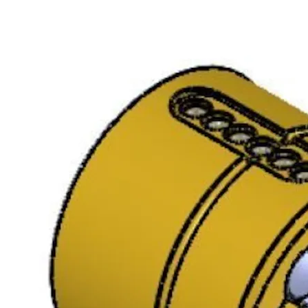
Enk.pk.
SY6785C DP+ SYL.SETT
Dørtykkelse:
9260067AB02A31
DBL 36-56 MSM
36-56
Forpakning:
Enk.pk.
Overflate:
MSM
Type
sylinder:
System