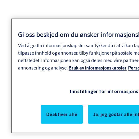
Varianter
Produkt
Produkt-ID
Egenskaper
Gi oss beskjed om du ønsker informasjonsk
Door
thickness:
Ved å godta informasjonskapsler samtykker du i at vi kan la
36-56
Finish: Fkr
tilpasse innhold og annonser, tilby funksjoner på sosiale m
Packing:
nettstedet. Informasjonen kan også deles med våre partner
Enk.pk.
annonsering og analyse.
Bruk av informasjonskapsler
Pers
Dørtykkelse:
SY6785C DP+ SYL.SETT
9260067AB04A31
36-56
DBL 36-56 FKR
Forpakning:
Enk.pk.
Overflate:
Innstillinger for informasjon
FKR
Type
sylinder:
System
Deaktiver alle
Ja, jeg godtar alle 
Door
thickness:
77-96
Finish: