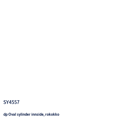
sylinder:
System
Door
thickness:
63/30
Finish:
FKRM
Packing:
Enk.pk.
SY6785C DP+ SYL.SETT
Dørtykkelse:
9260067AB01UF5
DBL 63/30 FKRM
63/30
Forpakning:
Enk.pk.
Overflate:
FKRM
Type
sylinder:
System
Door
thickness:
36-56
SY4557
Finish:
MSM
Packing:
dp Oval sylinder innside, rokokko