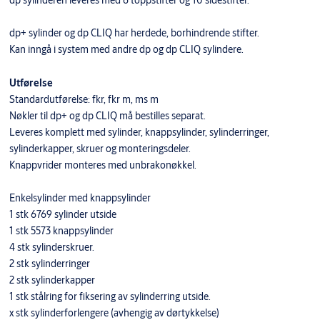
dp sylinderen leveres med 6 toppstifter og 10 sidestifter.
dp+ sylinder og dp CLIQ har herdede, borhindrende stifter.
Kan inngå i system med andre dp og dp CLIQ sylindere.
Utførelse
Standardutførelse: fkr, fkr m, ms m
Nøkler til dp+ og dp CLIQ må bestilles separat.
Leveres komplett med sylinder, knappsylinder, sylinderringer,
sylinderkapper, skruer og monteringsdeler.
Knappvrider monteres med unbrakonøkkel.
Enkelsylinder med knappsylinder
1 stk 6769 sylinder utside
1 stk 5573 knappsylinder
4 stk sylinderskruer.
2 stk sylinderringer
2 stk sylinderkapper
1 stk stålring for fiksering av sylinderring utside.
x stk sylinderforlengere (avhengig av dørtykkelse)