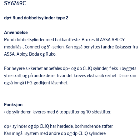
SY6769C
dp+ Rund dobbeltsylinder type 2
Anvendelse
Rund dobbeltsylinder med bakkantfeste. Brukes til ASSA ABLOY
modullås-, Connect og 51-serien. Kan også benyttes i andre låskasser fra
ASSA, Abloy, Boda og Ruko.
For høyere sikkerhet anbefales dp+ og dp CLIQ sylinder, f.eks. i byggets
ytre skall, og på andre dører hvor det kreves ekstra sikkerhet. Disse kan
også inngå i FG-godkjent låsenhet.
Funksjon
• dp sylinderen leveres med 6 toppstifter og 10 sidestifter.
dp+ sylinder og dp CLIQ har herdede, borhindrende stifter.
Kan inngå i system med andre dp og dp CLIQ sylindere.