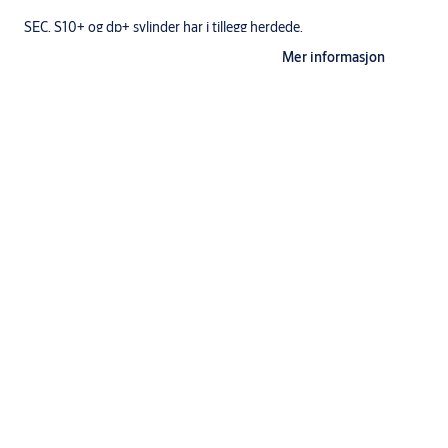
SEC, S10+ og dp+ sylinder har i tillegg herdede,
borhindrende stifter og ulike overstifter og fjærer for å øke
Mer informasjon
dirksikkerheten.
Utførelse
Standardutførelse: ms fkr, ms fkr m, ms m
Standardsylinderen leveres med 3 nøkler.
Nøkler til System 10, dp og dp CLIQ må bestilles separat.
Leveres med sylinder, knappsylinder, skruer og dekkskiver.
Spesifikasjoner
Betegnelse
Sylindersett - oval dobbelsylinder med bakkantfeste
Anvendelse