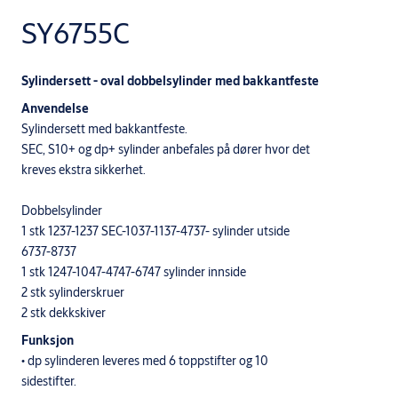
SY6755C
Sylindersett - oval dobbelsylinder med bakkantfeste
Anvendelse
Sylindersett med bakkantfeste.
SEC, S10+ og dp+ sylinder anbefales på dører hvor det
kreves ekstra sikkerhet.
Dobbelsylinder
1 stk 1237-1237 SEC-1037-1137-4737- sylinder utside
6737-8737
1 stk 1247-1047-4747-6747 sylinder innside
2 stk sylinderskruer
2 stk dekkskiver
Funksjon
• dp sylinderen leveres med 6 toppstifter og 10
sidestifter.