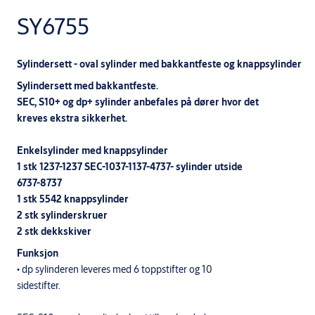
SY6755
Sylindersett - oval sylinder med bakkantfeste og knappsylinder
Sylindersett med bakkantfeste.
SEC, S10+ og dp+ sylinder anbefales på dører hvor det
kreves ekstra sikkerhet.
Enkelsylinder med knappsylinder
1 stk 1237-1237 SEC-1037-1137-4737- sylinder utside
6737-8737
1 stk 5542 knappsylinder
2 stk sylinderskruer
2 stk dekkskiver
Funksjon
• dp sylinderen leveres med 6 toppstifter og 10
sidestifter.