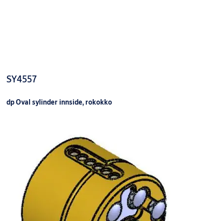
Ty
Fi
Pa
Fo
SY6755 DP+ SYL. SETT 1 FORL. FKRM
9260092AB0101
Fo
Ov
Ty
Fi
Pa
SY4557
SY6755 DP+ SYL. SETT 0 FORL. FKR
9260092AB0400
Fo
Ov
Ty
dp Oval sylinder innside, rokokko