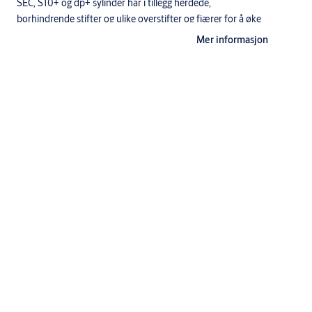
SEC, S10+ og dp+ sylinder har i tillegg herdede,
borhindrende stifter og ulike overstifter og fjærer for å øke
dirksikkerheten.
Mer informasjon
Utførelse
Standardutførelse: ms fkr, ms fkr m, ms m
Standardsylinderen leveres med 3 nøkler.
Nøkler til System 10, dp og dp CLIQ må bestilles separat.
Leveres med sylinder, knappsylinder, skruer og dekkskiver.
Spesifikasjoner
Betegnelse
Sylindersett - oval sylinder med bakkantfeste og knappsyli
Undertittel