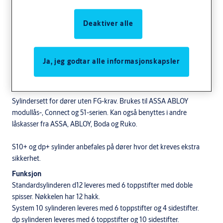
Deaktiver alle
Ja, jeg godtar alle informasjonskapsler
Komplett sylindersett - oval sylinder med bakkantfeste og
magnet knappsylinder
Anvendelse
Sylindersett for dører uten FG-krav. Brukes til ASSA ABLOY
modullås-, Connect og 51-serien. Kan også benyttes i andre
låskasser fra ASSA, ABLOY, Boda og Ruko.
S10+ og dp+ sylinder anbefales på dører hvor det kreves ekstra
sikkerhet.
Funksjon
Standardsylinderen d12 leveres med 6 toppstifter med doble
spisser. Nøkkelen har 12 hakk.
System 10 sylinderen leveres med 6 toppstifter og 4 sidestifter.
dp sylinderen leveres med 6 toppstifter og 10 sidestifter.