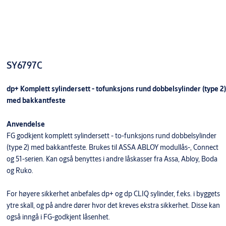
SY6797C
dp+ Komplett sylindersett - tofunksjons rund dobbelsylinder (type 2)
med bakkantfeste
Anvendelse
FG godkjent komplett sylindersett - to-funksjons rund dobbelsylinder
(type 2) med bakkantfeste. Brukes til ASSA ABLOY modullås-, Connect
og 51-serien. Kan også benyttes i andre låskasser fra Assa, Abloy, Boda
og Ruko.
For høyere sikkerhet anbefales dp+ og dp CLIQ sylinder, f.eks. i byggets
ytre skall, og på andre dører hvor det kreves ekstra sikkerhet. Disse kan
også inngå i FG-godkjent låsenhet.