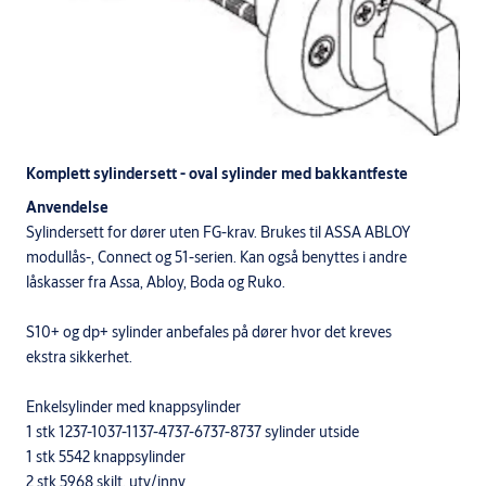
Komplett sylindersett - oval sylinder med bakkantfeste
Anvendelse
Sylindersett for dører uten FG-krav. Brukes til ASSA ABLOY
modullås-, Connect og 51-serien. Kan også benyttes i andre
låskasser fra Assa, Abloy, Boda og Ruko.
S10+ og dp+ sylinder anbefales på dører hvor det kreves
ekstra sikkerhet.
Enkelsylinder med knappsylinder
1 stk 1237-1037-1137-4737-6737-8737 sylinder utside
1 stk 5542 knappsylinder
2 stk 5968 skilt, utv/innv