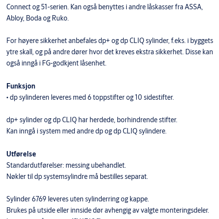
Connect og 51-serien. Kan også benyttes i andre låskasser fra ASSA,
Abloy, Boda og Ruko.
For høyere sikkerhet anbefales dp+ og dp CLIQ sylinder, f.eks. i byggets
ytre skall, og på andre dører hvor det kreves ekstra sikkerhet. Disse kan
også inngå i FG-godkjent låsenhet.
Funksjon
• dp sylinderen leveres med 6 toppstifter og 10 sidestifter.
dp+ sylinder og dp CLIQ har herdede, borhindrende stifter.
Kan inngå i system med andre dp og dp CLIQ sylindere.
Utførelse
Standardutførelser: messing ubehandlet.
Nøkler til dp systemsylindre må bestilles separat.
Sylinder 6769 leveres uten sylinderring og kappe.
Brukes på utside eller innside dør avhengig av valgte monteringsdeler.