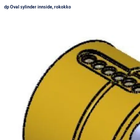
Finish:
FKRM
dp Oval sylinder innside, rokokko
Packing:
Enk.pk.
SY4745 DP
Dørtykkelse:
SYLINDERSETT UGW
9240043AB01UGW
65/25
FKRM
Forpakning:
Enk.pk.
Overflate:
FKRM
Type
sylinder:
System