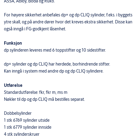
ASSA, Abloy, Boda og Ruko.
For høyere sikkerhet anbefales dp+ og dp CLIQ sylinder, f.eks. i byggets
ytre skall, og på andre dører hvor det kreves ekstra sikkerhet. Disse kan
også inngå i FG-godkjent låsenhet.
Funksjon
dp sylinderen leveres med 6 toppstifter og 10 sidestifter.
dp+ sylinder og dp CLIQ har herdede, borhindrende stifter.
Kan inngå i system med andre dp og dp CLIQ sylindere.
Utførelse
Standardutførelse: fkr, fkr m, ms m
Nøkler til dp og dp CLIQ må bestilles separat.
Dobbelsylinder
1 stk 6769 sylinder utside
1 stk 6779 sylinder innside
4 stk sylinderskruer