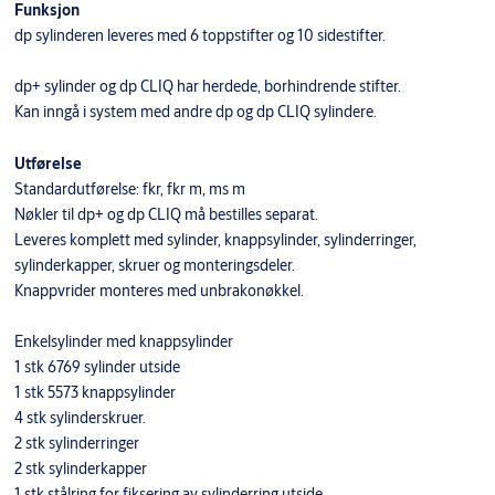
Funksjon
dp sylinderen leveres med 6 toppstifter og 10 sidestifter.
dp+ sylinder og dp CLIQ har herdede, borhindrende stifter.
Kan inngå i system med andre dp og dp CLIQ sylindere.
Utførelse
Standardutførelse: fkr, fkr m, ms m
Nøkler til dp+ og dp CLIQ må bestilles separat.
Leveres komplett med sylinder, knappsylinder, sylinderringer,
sylinderkapper, skruer og monteringsdeler.
Knappvrider monteres med unbrakonøkkel.
Enkelsylinder med knappsylinder
1 stk 6769 sylinder utside
1 stk 5573 knappsylinder
4 stk sylinderskruer.
2 stk sylinderringer
2 stk sylinderkapper
1 stk stålring for fiksering av sylinderring utside.