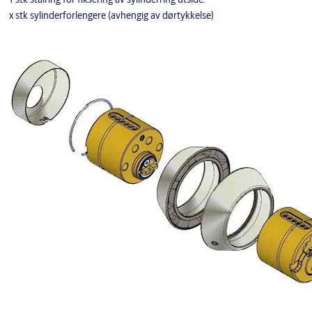
x stk sylinderforlengere (avhengig av dørtykkelse)