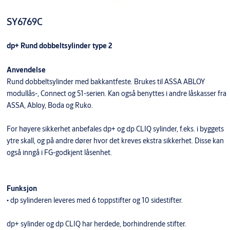
SY6769C
dp+ Rund dobbeltsylinder type 2
Anvendelse
Rund dobbeltsylinder med bakkantfeste. Brukes til ASSA ABLOY
modullås-, Connect og 51-serien. Kan også benyttes i andre låskasser fra
ASSA, Abloy, Boda og Ruko.
For høyere sikkerhet anbefales dp+ og dp CLIQ sylinder, f.eks. i byggets
ytre skall, og på andre dører hvor det kreves ekstra sikkerhet. Disse kan
også inngå i FG-godkjent låsenhet.
Funksjon
• dp sylinderen leveres med 6 toppstifter og 10 sidestifter.
dp+ sylinder og dp CLIQ har herdede, borhindrende stifter.