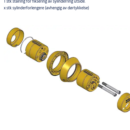
1 stk stålring for fiksering av sylinderring utside.
x stk sylinderforlengere (avhengig av dørtykkelse)