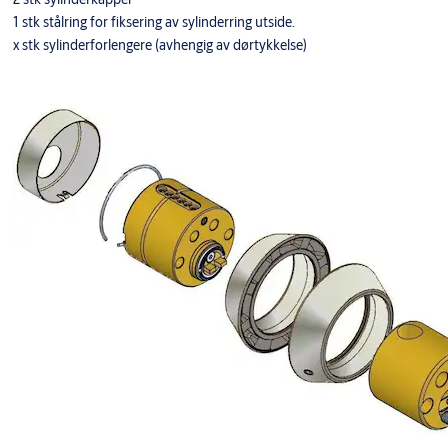
1 stk stålring for fiksering av sylinderring utside.
x stk sylinderforlengere (avhengig av dørtykkelse)