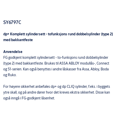
SY6797C
dp+ Komplett sylindersett - tofunksjons rund dobbelsylinder (type 2)
med bakkantfeste
Anvendelse
FG godkjent komplett sylindersett - to-funksjons rund dobbelsylinder
(type 2) med bakkantfeste. Brukes til ASSA ABLOY modullås-, Connect
og 51-serien. Kan også benyttes i andre låskasser fra Assa, Abloy, Boda
og Ruko.
For høyere sikkerhet anbefales dp+ og dp CLIQ sylinder, f.eks. i byggets
ytre skall, og på andre dører hvor det kreves ekstra sikkerhet. Disse kan
også inngå i FG-godkjent låsenhet.