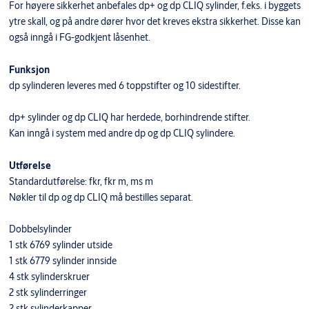
For høyere sikkerhet anbefales dp+ og dp CLIQ sylinder, f.eks. i byggets
ytre skall, og på andre dører hvor det kreves ekstra sikkerhet. Disse kan
også inngå i FG-godkjent låsenhet.
Funksjon
dp sylinderen leveres med 6 toppstifter og 10 sidestifter.
dp+ sylinder og dp CLIQ har herdede, borhindrende stifter.
Kan inngå i system med andre dp og dp CLIQ sylindere.
Utførelse
Standardutførelse: fkr, fkr m, ms m
Nøkler til dp og dp CLIQ må bestilles separat.
Dobbelsylinder
1 stk 6769 sylinder utside
1 stk 6779 sylinder innside
4 stk sylinderskruer
2 stk sylinderringer
2 stk sylinderkapper