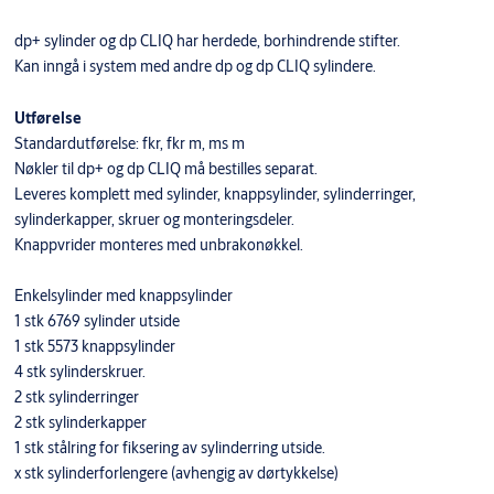
dp+ sylinder og dp CLIQ har herdede, borhindrende stifter.
Kan inngå i system med andre dp og dp CLIQ sylindere.
Utførelse
Standardutførelse: fkr, fkr m, ms m
Nøkler til dp+ og dp CLIQ må bestilles separat.
Leveres komplett med sylinder, knappsylinder, sylinderringer,
sylinderkapper, skruer og monteringsdeler.
Knappvrider monteres med unbrakonøkkel.
Enkelsylinder med knappsylinder
1 stk 6769 sylinder utside
1 stk 5573 knappsylinder
4 stk sylinderskruer.
2 stk sylinderringer
2 stk sylinderkapper
1 stk stålring for fiksering av sylinderring utside.
x stk sylinderforlengere (avhengig av dørtykkelse)