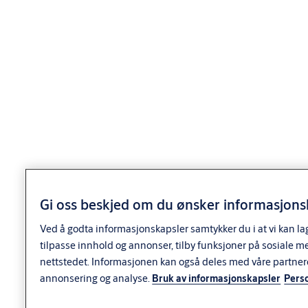
Funksjon
• xx37 sylinder for utside dør
• xx47 og xx57 gjennomborret sylinder for
innside dør
• Standardsylinderen d12 leveres med 6
toppstifter med doble spisser.
Nøkkelen har 12 hakk.
• System 10 sylinderen leveres med 6 toppstifter
og 4 sidestifter.
• dp sylinderen leveres med 6 toppstifter og
10 sidestifter.
Gi oss beskjed om du ønsker informasjonsk
• dp CLIQ sylinderen leveres med 6 toppstifter
Ved å godta informasjonskapsler samtykker du i at vi kan la
og elektromekanisk blokkering.
tilpasse innhold og annonser, tilby funksjoner på sosiale m
SEC, S10+ og dp+ sylinder har i tillegg herdede,
nettstedet. Informasjonen kan også deles med våre partner
borhindrende stifter og ulike overstifter og fjærer for å
annonsering og analyse.
Bruk av informasjonskapsler
Pers
øke dirksikkerheten.
Alle kan inngå i system med andre sylindere.