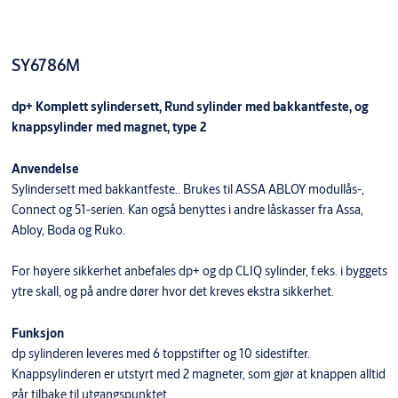
SY6786M
dp+ Komplett sylindersett, Rund sylinder med bakkantfeste, og
knappsylinder med magnet, type 2
Anvendelse
Sylindersett med bakkantfeste.. Brukes til ASSA ABLOY modullås-,
Connect og 51-serien. Kan også benyttes i andre låskasser fra Assa,
Abloy, Boda og Ruko.
For høyere sikkerhet anbefales dp+ og dp CLIQ sylinder, f.eks. i byggets
ytre skall, og på andre dører hvor det kreves ekstra sikkerhet.
Funksjon
dp sylinderen leveres med 6 toppstifter og 10 sidestifter.
Knappsylinderen er utstyrt med 2 magneter, som gjør at knappen alltid
går tilbake til utgangspunktet.