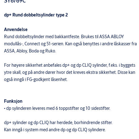
SY6769C
dp+ Rund dobbeltsylinder type 2
Anvendelse
Rund dobbeltsylinder med bakkantfeste. Brukes til ASSA ABLOY
modullås-, Connect og 51-serien. Kan også benyttes i andre låskasser fra
ASSA, Abloy, Boda og Ruko.
For høyere sikkerhet anbefales dp+ og dp CLIQ sylinder, f.eks. i byggets
ytre skall, og på andre dører hvor det kreves ekstra sikkerhet. Disse kan
også inngå i FG-godkjent låsenhet.
Funksjon
• dp sylinderen leveres med 6 toppstifter og 10 sidestifter.
dp+ sylinder og dp CLIQ har herdede, borhindrende stifter.
Kan inngå i system med andre dp og dp CLIQ sylindere.