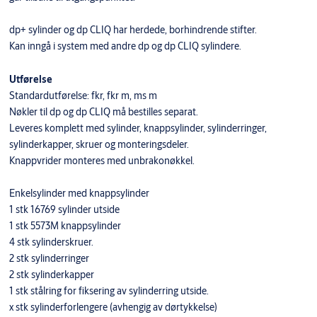
dp+ sylinder og dp CLIQ har herdede, borhindrende stifter.
Kan inngå i system med andre dp og dp CLIQ sylindere.
Utførelse
Standardutførelse: fkr, fkr m, ms m
Nøkler til dp og dp CLIQ må bestilles separat.
Leveres komplett med sylinder, knappsylinder, sylinderringer,
sylinderkapper, skruer og monteringsdeler.
Knappvrider monteres med unbrakonøkkel.
Enkelsylinder med knappsylinder
1 stk 16769 sylinder utside
1 stk 5573M knappsylinder
4 stk sylinderskruer.
2 stk sylinderringer
2 stk sylinderkapper
1 stk stålring for fiksering av sylinderring utside.
x stk sylinderforlengere (avhengig av dørtykkelse)