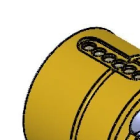
Finish: Fkr
Packing:
Enk.pk.
SY4737 ESP DP SYLINDER
Forpakning:
9240027AB04
FKR
Enk.pk.
Overflate: FKR
Type sylinder:
System