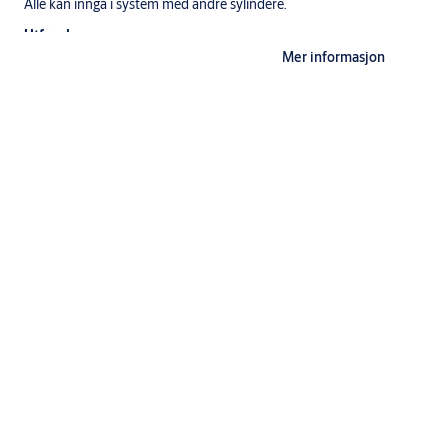
Alle kan inngå i system med andre sylindere.
Utførelse
Mer informasjon
Standardutførelser: ms fkr, ms fkr m, ms m
Standardsylinderen leveres med 3 nøkler.
Nøkler til System 10, dp og dp CLIQ må bestilles separat.
Leveres som enkeltsylinder, dobbeltsylinder eller i
sylindersett.
Spesifikasjoner
Betegnelse
Oval sylinder med frontfeste
Anvendelse