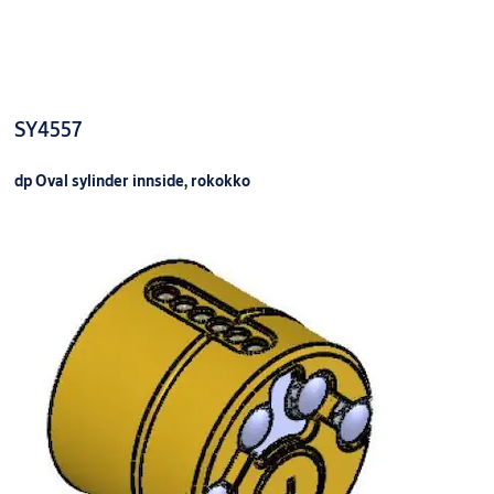
Finish: MSM
Packing: Enk.p
SY4720 DP SYLINDER MSM
9240001AB02
Forpakning: En
Overflate: M
Type sylinder
Finish: Fkr
Packing: Enk.p
SY4557
SY4720 DP SYLINDER FKR
9240001AB04
Forpakning: En
Overflate: FK
Type sylinder
dp Oval sylinder innside, rokokko