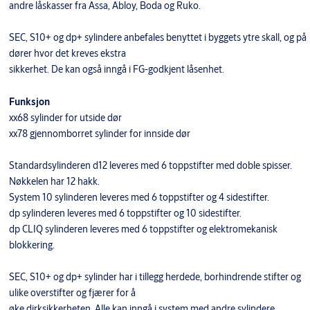
andre låskasser fra Assa, Abloy, Boda og Ruko.
SEC, S10+ og dp+ sylindere anbefales benyttet i byggets ytre skall, og på
dører hvor det kreves ekstra
sikkerhet. De kan også inngå i FG-godkjent låsenhet.
Funksjon
xx68 sylinder for utside dør
xx78 gjennomborret sylinder for innside dør
Standardsylinderen d12 leveres med 6 toppstifter med doble spisser.
Nøkkelen har 12 hakk.
System 10 sylinderen leveres med 6 toppstifter og 4 sidestifter.
dp sylinderen leveres med 6 toppstifter og 10 sidestifter.
dp CLIQ sylinderen leveres med 6 toppstifter og elektromekanisk
blokkering.
SEC, S10+ og dp+ sylinder har i tillegg herdede, borhindrende stifter og
ulike overstifter og fjærer for å
øke dirksikkerheten. Alle kan inngå i system med andre sylindere.