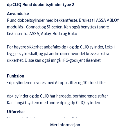
dp CLIQ Rund dobbeltsylinder type 2
Anvendelse
Rund dobbeltsylinder med bakkantfeste. Brukes til ASSA ABLOY
modullås-, Connect og 51-serien. Kan også benyttes i andre
låskasser fra ASSA, Abloy, Boda og Ruko.
For høyere sikkerhet anbefales dp+ og dp CLIQ sylinder, f.eks. i
byggets ytre skall, og på andre dører hvor det kreves ekstra
sikkerhet. Disse kan også inngå i FG-godkjent låsenhet.
Funksjon
• dp sylinderen leveres med 6 toppstifter og 10 sidestifter.
dp+ sylinder og dp CLIQ har herdede, borhindrende stifter.
Kan inngå i system med andre dp og dp CLIQ sylindere.
Utførelse
Standardutførelser: messing ubehandlet.
Mer informasjon
Nøkler til dp systemsylindre må bestilles separat.