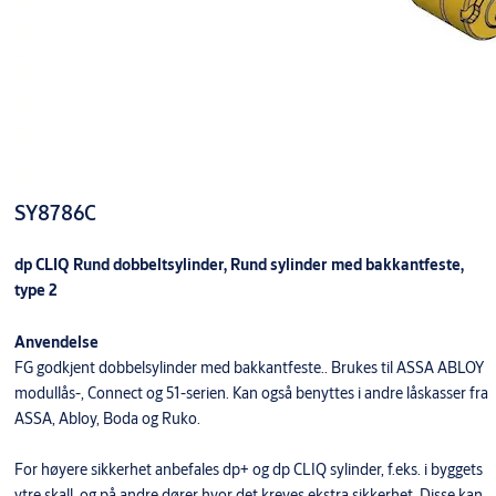
SY8786C
dp CLIQ Rund dobbeltsylinder, Rund sylinder med bakkantfeste,
type 2
Anvendelse
FG godkjent dobbelsylinder med bakkantfeste.. Brukes til ASSA ABLOY
modullås-, Connect og 51-serien. Kan også benyttes i andre låskasser fra
ASSA, Abloy, Boda og Ruko.
For høyere sikkerhet anbefales dp+ og dp CLIQ sylinder, f.eks. i byggets
ytre skall, og på andre dører hvor det kreves ekstra sikkerhet. Disse kan