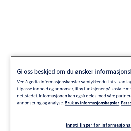
Anvendelse
Rund dobbeltsylinder med bakkantfeste. Brukes til ASSA ABLOY
modullås-, Connect og 51-serien. Kan også benyttes i andre
låskasser fra ASSA, Abloy, Boda og Ruko.
For høyere sikkerhet anbefales dp+ og dp CLIQ sylinder, f.eks. i
byggets ytre skall, og på andre dører hvor det kreves ekstra
sikkerhet. Disse kan også inngå i FG-godkjent låsenhet.
Gi oss beskjed om du ønsker informasjonsk
Ved å godta informasjonskapsler samtykker du i at vi kan la
Funksjon
tilpasse innhold og annonser, tilby funksjoner på sosiale m
nettstedet. Informasjonen kan også deles med våre partner
Funksjon
annonsering og analyse.
Bruk av informasjonskapsler
Pers
• dp sylinderen leveres med 6 toppstifter og 10 sidestifter.
dp+ sylinder og dp CLIQ har herdede, borhindrende stifter.
Innstillinger for informasjon
Kan inngå i system med andre dp og dp CLIQ sylindere.