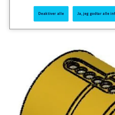
Utførelse
Deaktiver alle
Ja, jeg godtar alle 
Utførelse
Standardutførelser: messing ubehandlet.
Nøkler til dp systemsylindre må bestilles separat.
Sylindersettet 6769C leveres i par, uten sylinderringer og kapper.
Benyttes på utside og innside dør.
Nødvendige monteringsdeler, sylinderringer og kapper bestilles
separat.