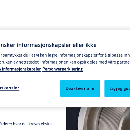
nsker informasjonskapsler eller ikke
samtykker du i at vi kan lagre informasjonskapsler for å tilpasse in
bruken av nettstedet. Informasjonen kan også deles med våre partne
v informasjonskapsler
Personvernerklæring
nskapsler
Deaktiver alle
Ja, jeg g
Connect og 51-serien. Kan også
på dører hvor det kreves ekstra