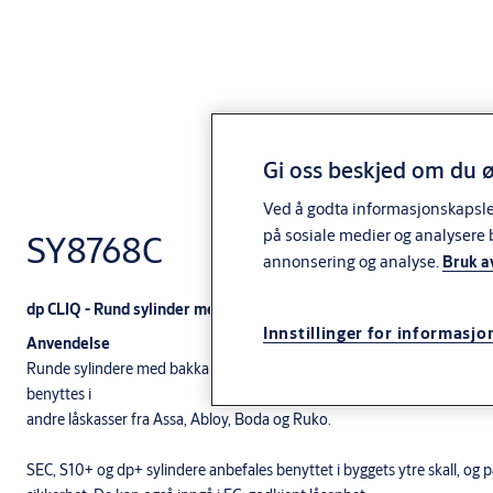
Gi oss beskjed om du ø
Ved å godta informasjonskapsler 
på sosiale medier og analysere 
SY8768C
annonsering og analyse.
Bruk a
dp CLIQ - Rund sylinder med bakkantfeste
Innstillinger for informasjo
Anvendelse
Runde sylindere med bakkantfeste. Brukes til ASSA ABLOY modullås-, 
benyttes i
andre låskasser fra Assa, Abloy, Boda og Ruko.
SEC, S10+ og dp+ sylindere anbefales benyttet i byggets ytre skall, og 