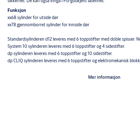
sikkerhet. De kan også inngå i FG-godkjent låsenhet.
Funksjon
xx68 sylinder for utside dør
xx78 gjennomborret sylinder for innside dør
Standardsylinderen d12 leveres med 6 toppstifter med doble spisser. N
System 10 sylinderen leveres med 6 toppstifter og 4 sidestifter.
dp sylinderen leveres med 6 toppstifter og 10 sidestifter.
dp CLIQ sylinderen leveres med 6 toppstifter og elektromekanisk blokk
SEC, S10+ og dp+ sylinder har i tillegg herdede, borhindrende stifter og 
Mer informasjon
øke dirksikkerheten. Alle kan inngå i system med andre sylindere.
Sylinderen leveres med sylinderring 5970 som skrues på før montering.
av når sylinderen er montert i døren.
Utførelse
Standardutførelser: ms.fkr., ms.fkr.m., ms.m.
Standardsylinderen leveres med 3 nøkler.