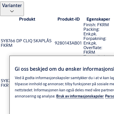
Varianter
Produkt
Produkt-ID
Egenskaper
Finish: FKRM
Packing:
Enk.pk.
Forpakning:
SY8766 DP CLIQ SKAPLÅS
9280143AB01
Enk.pk.
FKRM
Overflate:
FKRM
Type sylinder:
System
Finish: Fkr
Gi oss beskjed om du ønsker informasjonsk
Packing:
Enk.pk.
Ved å godta informasjonskapsler samtykker du i at vi kan la
SY8766 DP CLIQ SKAPLÅS
Forpakning:
9280143AB04
tilpasse innhold og annonser, tilby funksjoner på sosiale m
FKR
Enk.pk.
Overflate: FKR
nettstedet. Informasjonen kan også deles med våre partner
Type sylinder:
annonsering og analyse.
Bruk av informasjonskapsler
Pers
System