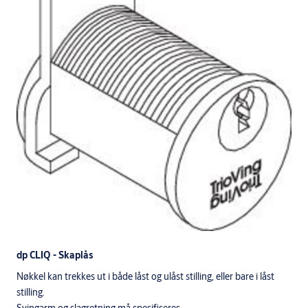
dp CLIQ - Skaplås
Nøkkel kan trekkes ut i både låst og ulåst stilling, eller bare i låst
stilling.
Svingarm og slagretning må spesifiseres