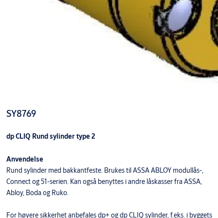
SY8769
dp CLIQ Rund sylinder type 2
Anvendelse
Rund sylinder med bakkantfeste. Brukes til ASSA ABLOY modullås-,
Connect og 51-serien. Kan også benyttes i andre låskasser fra ASSA,
Abloy, Boda og Ruko.
For høyere sikkerhet anbefales dp+ og dp CLIQ sylinder, f.eks. i byggets