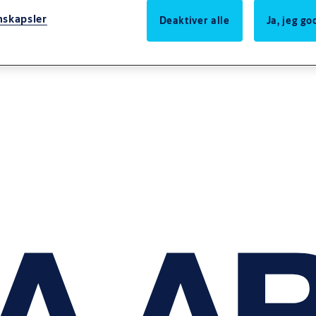
nskapsler
Deaktiver alle
Ja, jeg g