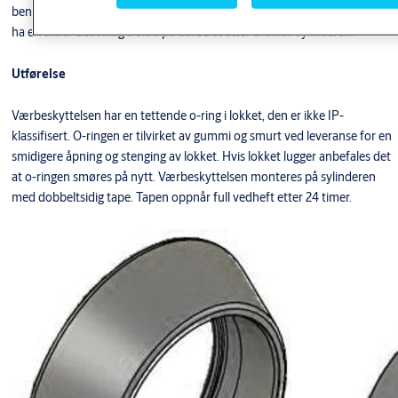
Overflate:
benyttes på både nye og eksisterende sylindere. For at beskyttelsen skal
FKR
ha effekt er det viktig å skru på dekselet etter bruk av sylinderen.
Utførelse
Værbeskyttelsen har en tettende o-ring i lokket, den er ikke IP-
klassifisert. O-ringen er tilvirket av gummi og smurt ved leveranse for en
smidigere åpning og stenging av lokket. Hvis lokket lugger anbefales det
at o-ringen smøres på nytt. Værbeskyttelsen monteres på sylinderen
med dobbeltsidig tape. Tapen oppnår full vedheft etter 24 timer.