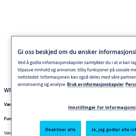
Høyde 18 mm. Det medfølger en ekstra forhøyningsring på 5
mm.
Varianter
Produkt
Produkt-ID
Egenskaper
Forpakning:
Gi oss beskjed om du ønsker informasjonsk
Enk.pk.
SK5968KM/18
Høyde skilt:
VÆRBESKY.MODUL/EVO
9300466AX0118
Ved å godta informasjonskapsler samtykker du i at vi kan la
18MM
FKRM
tilpasse innhold og annonser, tilby funksjoner på sosiale m
Overflate:
FKRM
nettstedet. Informasjonen kan også deles med våre partner
Forpakning:
annonsering og analyse.
Bruk av informasjonskapsler
Pers
Enk.pk.
WP Værbeskyttelse for oval sylinder
SK5968KM/18
Høyde skilt:
VÆRBESKY.MODUL/EVO
9300466AX0218
18MM
MSM
Overflate:
Værbeskyttelse for oval sylinder
Innstillinger for informasjon
MSM
Forpakning:
Funksjon
Enk.pk.
SK5968KM/18
Høyde skilt:
VÆRBESKY.MODUL/EVO
9300466AX0418
Deaktiver alle
Ja, jeg godtar alle 
18MM
Værbeskyttelsen passer til ASSA ABLOYs ovale sylindere. Den kan
FKR