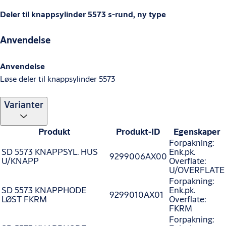
Deler til knappsylinder 5573 s-rund, ny type
Anvendelse
Anvendelse
Løse deler til knappsylinder 5573
Varianter
Produkt
Produkt-ID
Egenskaper
Forpakning:
SD 5573 KNAPPSYL. HUS
Enk.pk.
9299006AX00
U/KNAPP
Overflate:
U/OVERFLATE
Forpakning:
SD 5573 KNAPPHODE
Enk.pk.
9299010AX01
LØST FKRM
Overflate:
FKRM
Forpakning: