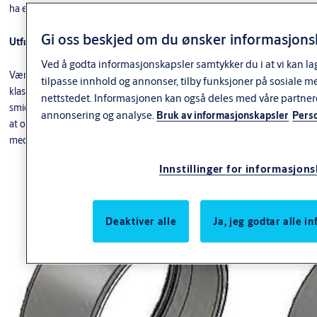
ha effekt er det viktig å skru på dekselet etter bruk av sylinderen.
Gi oss beskjed om du ønsker informasjonsk
Utførelse
Ved å godta informasjonskapsler samtykker du i at vi kan la
Værbeskyttelsen har en tettende o-ring i lokket, den er ikke IP-
tilpasse innhold og annonser, tilby funksjoner på sosiale m
klassifisert. O-ringen er tilvirket av gummi og smurt ved leveranse for en
nettstedet. Informasjonen kan også deles med våre partner
smidigere åpning og stenging av lokket. Hvis lokket lugger anbefales det
annonsering og analyse.
Bruk av informasjonskapsler
Pers
at o-ringen smøres på nytt. Værbeskyttelsen monteres på sylinderen
med dobbeltsidig tape. Tapen oppnår full vedheft etter 24 timer.
Innstillinger for informasjon
Deaktiver alle
Ja, jeg godtar alle 