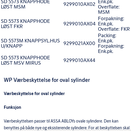
SD 5573 KNAPPHODE
Enk.pk.
9299010AX02
LØST MSM
Overflate:
MSM
Forpakning:
SD 5573 KNAPPHODE
9299010AX04
Enk.pk.
LØST FKR
Overflate: FKR
Packing:
SD 5573M KNAPPSYL.HUS
Enk.pk.
9299021AX00
U/KNAPP
Forpakning:
Enk.pk.
SD 5573 KNAPPHODE
9299010AX44
LØST MSV MIRUS
WP Værbeskyttelse for oval sylinder
Værbeskyttelse for oval sylinder
Funksjon
Værbeskyttelsen passer til ASSA ABLOYs ovale sylindere. Den kan
benyttes på både nye og eksisterende sylindere. For at beskyttelsen skal