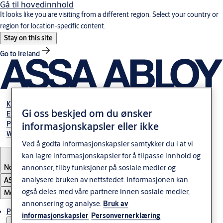
Gå til hovedinnhold
It looks like you are visiting from a different region. Select your country or
region for location-specific content.
Stay on this site
Go to Ireland
Karriere
Gi oss beskjed om du ønsker
Elektromekaniske guider
Partner Area
informasjonskapsler eller ikke
Webshop
Ved å godta informasjonskapsler samtykker du i at vi
kan lagre informasjonskapsler for å tilpasse innhold og
Norway
annonser, tilby funksjoner på sosiale medier og
analysere bruken av nettstedet. Informasjonen kan
ASSA ABLOY Group
også deles med våre partnere innen sosiale medier,
Meny
annonsering og analyse.
Bruk av
Produkter og løsninger
informasjonskapsler
Personvernerklæring