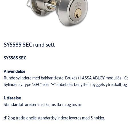
SY5585 SEC rund sett
SY5585 SEC
Anvendelse
Runde sylindere med bakkantfeste. Brukes til ASSA ABLOY modullås-, Con
Sylinder av type "SEC" eller "+" anbefales benyttet i byggets ytre skall, o
Utførelse
Standardutførelser: ms fkr, ms fkr m og ms m
d12 og tradisjonelle standardsylindere leveres med 3 nøkler.