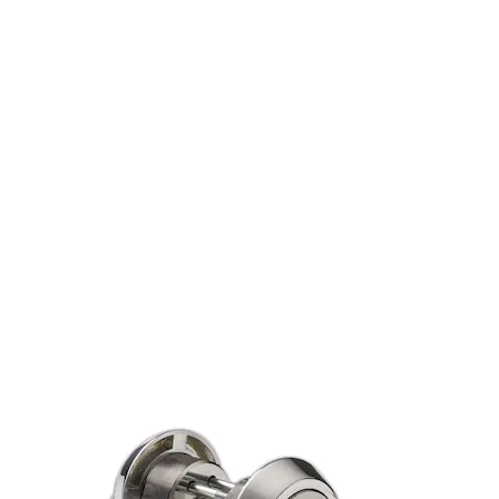
Funksjon
Funksjon
• Standardsylinderen d12 leveres med 6 toppstifter med doble sp
• System 10 sylinderen leveres med 6 toppstifter og 4 sidestifter
• dp sylinderen leveres med 6 toppstifter og 10 sidestifter.
• dp CLIQ sylinderen leveres med 6 toppstifter og elektromekani
SEC, S10+ og dp+ sylinder har i tillegg herdede, borhindrende stif
Utførelse
Utførelse
Standardutførelse: ms fkr, ms fkr m. Standardsylinderen leveres
Nøkler til System 10, dp og dp CLIQ må bestilles separat. Leveres