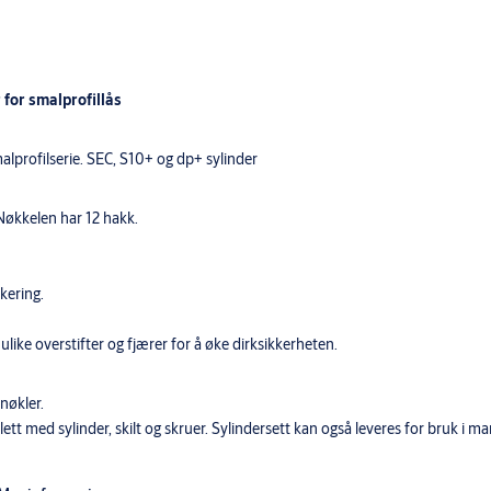
 for smalprofillås
alprofilserie. SEC, S10+ og dp+ sylinder
Nøkkelen har 12 hakk.
kering.
ulike overstifter og fjærer for å øke dirksikkerheten.
nøkler.
tt med sylinder, skilt og skruer. Sylindersett kan også leveres for bruk i ma