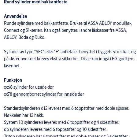
Rund sylinder med bakkantfeste
Anvendelse
Runde sylindere med bakkantfeste. Brukes til ASSA ABLOY modullås-,
Connect og 51-serien. Kan også benyttes i andre låskasser fra ASSA,
ABLOY, Boda og Ruko.
Sylinder av type "SEC" eller "+" anbefales benyttet i byggets ytre skall, og
på dører hvor det kreves ekstra sikkerhet. Disse kan inngå i FG-godkjent
låsenhet.
Funksjon
xx68 sylinder for utside dør
xx78 gjennomborret sylinder for innside dør
Standardsylinderen d12 leveres med 6 toppstifter med doble spisser.
Nøkkelen har 12 hakk.
System 10 sylinderen leveres med 6 toppstifter og 4 sidestifter.
dp sylinderen leveres med 6 toppstifter og 10 sidestifter.
Triton sylinderen har 6 toppstifter med doble spisser og 5 sidestifter.