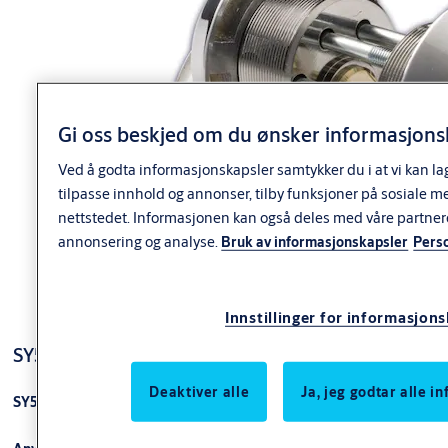
Type
sylinder: Std
m/nøkk
Gi oss beskjed om du ønsker informasjonsk
Ved å godta informasjonskapsler samtykker du i at vi kan la
tilpasse innhold og annonser, tilby funksjoner på sosiale m
nettstedet. Informasjonen kan også deles med våre partner
annonsering og analyse.
Bruk av informasjonskapsler
Pers
Innstillinger for informasjon
SY5585 SEC rund sett
Deaktiver alle
Ja, jeg godtar alle 
SY5585 SEC