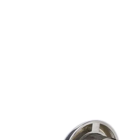
Tekniske data
• dp sylinderen leveres med 6 toppstifter og 10 sidestifter. SEC,
S10+ og dp+ sylinder har i tillegg herdede, borhindrende stifter
og ulike overstifter og fjærer for å øke dirksikkerheten.
Varianter
Produkt
Produkt-ID
Egenskaper
Door
thickness:
36-44
Finish: FKRM
Packing:
Enk.pk.
Dørtykkelse:
SY5527 SYLINDERSETT
9300059AE01A21
36-44
FKRM 36-44
Forpakning:
Enk.pk.
Overflate:
FKRM