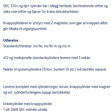
SEC, S10+ og dp+ sylinder har i tillegg herdede, borhindrende stifter og
ulike overstifter og fjærer for å øke dirksikkerheten.
Knappsylinderen er utstyrt med 2 magneter, som gjør at knappen alltid
går tilbake til utgangspunktet.
Utførelse
Standardutførelser: ms fkr, ms fkr m og ms m
d12 og tradisjonelle standardsylindere leveres med 3 nøkler.
Nøkler til systemsylindere (Triton, System 10 etc.) må bestilles separat.
Leveres komplett med sylinderringer, skruer, knappsylinder med magnet
og evt. sylinderforlengere (oppgi dørtykkelse)
Enkelsylinder med knappsylinder
1 stk 5568 SEC sylinder utside