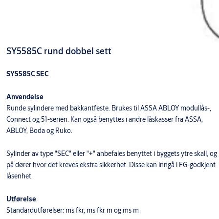
SY5585C rund dobbel sett
SY5585C SEC
Anvendelse
Runde sylindere med bakkantfeste. Brukes til ASSA ABLOY modullås-,
Connect og 51-serien. Kan også benyttes i andre låskasser fra ASSA,
ABLOY, Boda og Ruko.
Sylinder av type "SEC" eller "+" anbefales benyttet i byggets ytre skall, og
på dører hvor det kreves ekstra sikkerhet. Disse kan inngå i FG-godkjent
låsenhet.
Utførelse
Standardutførelser: ms fkr, ms fkr m og ms m