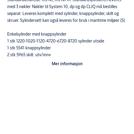
med 3 nøkler. Nøkler til System 10, dp og dp CLIQ må bestilles
separat. Leveres komplett med sylinder, knappsylinder, skilt og
skruer. Sylindersett kan også leveres for bruk i maritime miljøer (S)
Enkelsylinder med knappsylinder
1 stk 1220-1020-1120-4720-6720-8720 sylinder utside
1 stk 5541 knappsylinder
2 stk 5965 skilt, utv/innv
2 stk skiltskruer
Mer informasjon
Tekniske data
• dp sylinderen leveres med 6 toppstifter og 10 sidestifter. SEC,
S10+ og dp+ sylinder har i tillegg herdede, borhindrende stifter og
ulike overstifter og fjærer for å øke dirksikkerheten.