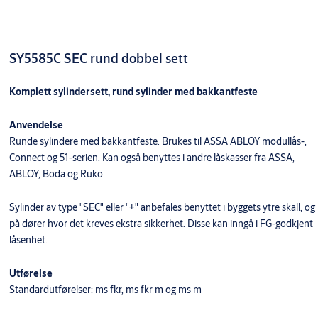
SY5585C SEC rund dobbel sett
Komplett sylindersett, rund sylinder med bakkantfeste
Anvendelse
Runde sylindere med bakkantfeste. Brukes til ASSA ABLOY modullås-,
Connect og 51-serien. Kan også benyttes i andre låskasser fra ASSA,
ABLOY, Boda og Ruko.
Sylinder av type "SEC" eller "+" anbefales benyttet i byggets ytre skall, og
på dører hvor det kreves ekstra sikkerhet. Disse kan inngå i FG-godkjent
låsenhet.
Utførelse
Standardutførelser: ms fkr, ms fkr m og ms m