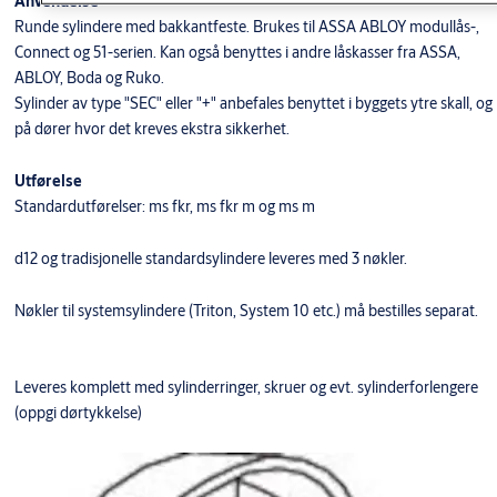
Anvendelse
Runde sylindere med bakkantfeste. Brukes til ASSA ABLOY modullås-,
Connect og 51-serien. Kan også benyttes i andre låskasser fra ASSA,
ABLOY, Boda og Ruko.
Sylinder av type "SEC" eller "+" anbefales benyttet i byggets ytre skall, og
på dører hvor det kreves ekstra sikkerhet.
Utførelse
Standardutførelser: ms fkr, ms fkr m og ms m
d12 og tradisjonelle standardsylindere leveres med 3 nøkler.
Nøkler til systemsylindere (Triton, System 10 etc.) må bestilles separat.
Leveres komplett med sylinderringer, skruer og evt. sylinderforlengere
(oppgi dørtykkelse)