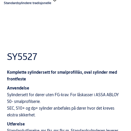
Standardsylindere tradisjonelle
SY5527
Komplette sylindersett for smalprofillås, oval sylinder med
frontfeste
Anvendelse
Sylindersett for dører uten FG-krav. For låskasser i ASSA ABLOY
50- smalprofilserie.
SEC, S10+ og dp+ sylinder anbefales på dører hvor det kreves
ekstra sikkerhet.
Utførelse
Standardutførelse: ms fkr, ms fkr m. Standardsylinderen leveres