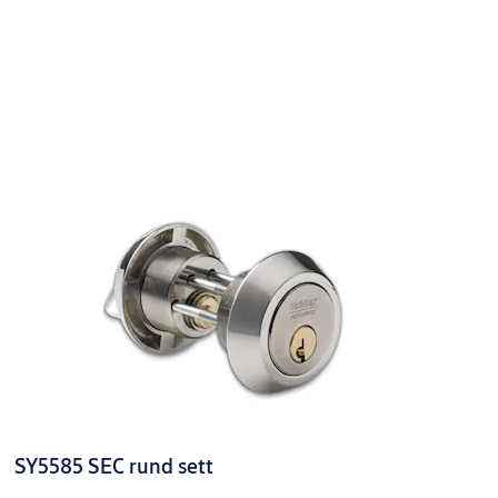
SY5525C SYL.SETT DBL 39-44 FKRM
9300042AE01A02
Dø
Fo
Ov
Ty
Do
Fi
Pa
SY5525C SYL.SETT DBL 39-44 FKR
9300042AE04A02
Dø
Fo
Ov
Ty
SY5585 SEC rund sett