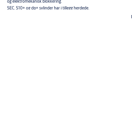
og elektromekanisk blokkering.
SEC, S10+ og dp+ sylinder har i tillegg herdede,
borhindrende stifter og ulike overstifter og fjærer for å øke
dirksikkerheten.
Utførelse
Standardutførelse: ms fkr, ms fkr m, ms m
Standardsylinderen leveres med 3 nøkler.
Nøkler til System 10, dp og dp CLIQ må bestilles separat.
Leveres komplett med sylindere, skilt og skruer.
Sylindersett kan også leveres for bruk i maritime miljøer (S)
Spesifikasjoner
Betegnelse
Komplett sylindersett, oval dobbeltsylinder med frontfeste
Anvendelse
Anvendelse