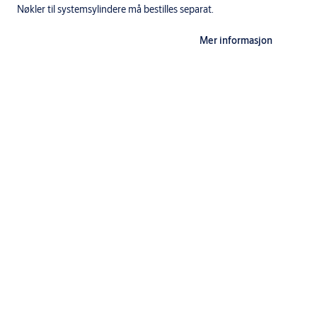
Nøkler til systemsylindere må bestilles separat.
Mer informasjon
Sylinderen leveres med forskjellige svingarmer, som kan plasseres i 8 ulik
armplassering må oppgis ved bestilling.
Leveres med svingarm plassert i klokkeslett 5 som standard.
Leveres i ulike lengder for å kunne tilpasses dør/funksjon. Leveres i le
sprang om 10 mm oppover, 49-59-69 mm osv.
Spesifikasjoner
Betegnelse
Continental sylinder