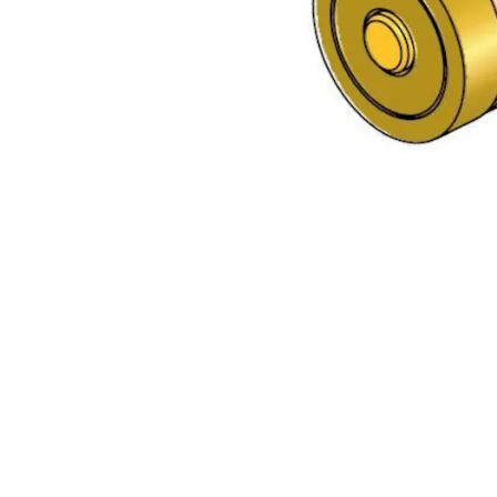
e stillinger. Klokkeslett for
ngde fra 39 mm (standard) i