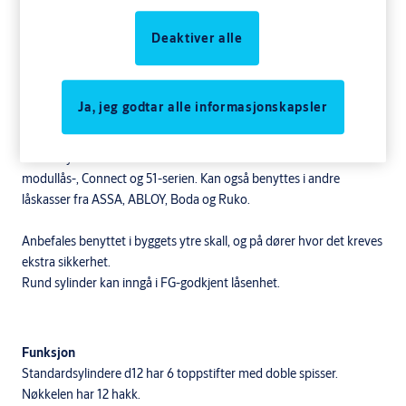
Deaktiver alle
Komplette sylindersett, rund dobbelsylinder med
Ja, jeg godtar alle informasjonskapsler
bakkantfeste, ny type
Anvendelse
Runde sylindere med bakkantfeste. Brukes til ASSA ABLOY
modullås-, Connect og 51-serien. Kan også benyttes i andre
låskasser fra ASSA, ABLOY, Boda og Ruko.
Anbefales benyttet i byggets ytre skall, og på dører hvor det kreves
ekstra sikkerhet.
Rund sylinder kan inngå i FG-godkjent låsenhet.
Funksjon
Standardsylindere d12 har 6 toppstifter med doble spisser.
Nøkkelen har 12 hakk.