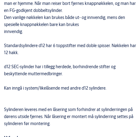
man er hjemme. Når man reiser bort fjernes knappnøkkelen, og man har
en FG-godkjent dobbeltsylinder.
Den vanlige nøkkelen kan brukes både ut- og innvendig, mens den
spesielle knappnøkkelen bare kan brukes
innvendig.
Standardsylindere d12 har 6 toppstifter med doble spisser. Nøkkelen har
12 hakk.
d12 SEC-sylinder har i tillegg herdede, borhindrende stifter og
beskyttende muttermedbringer.
​Kan inngå i system/likelåsende med andre d12 sylindere.
Sylinderen leveres med en låsering som forhindrer at sylinderringen på
dørens utside fjernes. Når låsering er montert må sylinderring settes på
sylinderen før montering.