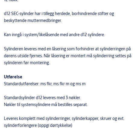
d12 SEC-sylinder har i tillegg herdede, borhindrende stifter og
beskyttende muttermedbringer.
​Kan inngå i system/likelåsende med andre d12 sylindere.
Sylinderen leveres med en låsering som forhindrer at sylinderringen på
dørens utside fjernes. Når låsering er montert må sylinderring settes på
sylinderen før montering.
Utførelse
Standardutførelser: ms fkr, ms fkr m og ms m
Standardsylinder d12 leveres med 3 nøkler.
Nøkler til systemsylindere må bestilles separat.
Leveres komplett med sylinderringer, sylinderkapper, skruer og evt.
sylinderforlengere (oppgi dørtykkelse)