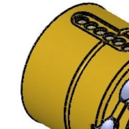
SY1268 SEC SYL M/RING
9320051AG01
Enk.pk.
FKRM LL U/NØK
Overflate:
FKRM
Type
sylinder: LL
u/nøkk
Finish: MSM
SY1268 SEC SYL M/RING
9320051AF02
Packing:
MSM LL M/NØK
Enk.pk.
SY1268 SEC SYLINDER
9320051AE44
M/RING MSV MIRUS