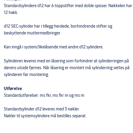
Standardsylindere d12 har 6 toppstifter med doble spisser. Nøkkelen har
12 hakk.
d12 SEC-sylinder har i tillegg herdede, borhindrende stifter og
beskyttende muttermedbringer.
​Kan inngå i system/likelåsende med andre d12 sylindere.
Sylinderen leveres med en låsering som forhindrer at sylinderringen på
dørens utside fjernes. Når låsering er montert må sylinderring settes på
sylinderen før montering.
Utførelse
Standardutførelser: ms fkr, ms fkr m og ms m
Standardsylinder d12 leveres med 3 nøkler.
Nøkler til systemsylindere må bestilles separat.