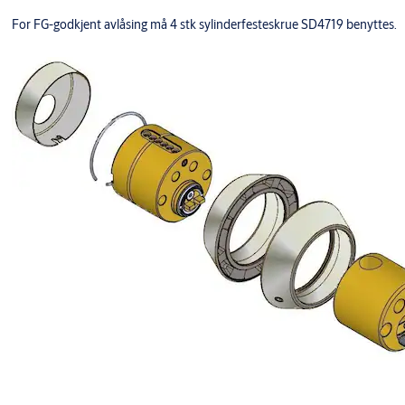
For FG-godkjent avlåsing må 4 stk sylinderfesteskrue SD4719 benyttes.