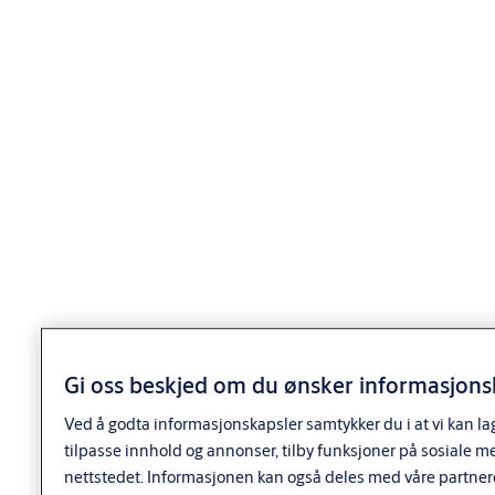
beskyttende muttermedbringer.
​Kan inngå i system/likelåsende med andre d12 sylindere.
Sylinderen leveres med sylinderring 5970 som skrues på før
montering. Sylinderringen kan ikke skrues av når sylinderen er
montert i døren.
Utførelse
Utførelse
Standardutførelser: ms.fkr., ms.fkr.m., ms.m.
d12 sylindere leveres med 3 nøkler.
Gi oss beskjed om du ønsker informasjonsk
Nøkler til systemsylindere må bestilles separat.
Ved å godta informasjonskapsler samtykker du i at vi kan la
Leveres som enkeltsylinder, dobbeltsylinder eller inngår i
tilpasse innhold og annonser, tilby funksjoner på sosiale m
sylindersett.
nettstedet. Informasjonen kan også deles med våre partner