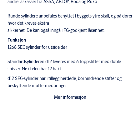
andre låskasser fra ASSA, ABLOY, Boda og Ruko.
Runde sylindere anbefales benyttet i byggets ytre skall, og på dører
hvor det kreves ekstra
sikkerhet. De kan også inngå i FG-godkjent låsenhet.
Funksjon
1268 SEC sylinder for utside dør
Standardsylinderen d12 leveres med 6 toppstifter med doble
spisser. Nøkkelen har 12 hakk.
d12 SEC-sylinder har i tillegg herdede, borhindrende stifter og
beskyttende muttermedbringer.
​Kan inngå i system/likelåsende med andre d12 sylindere.
Mer informasjon
Sylinderen leveres med sylinderring 5970 som skrues på før
montering. Sylinderringen kan ikke skrues av når sylinderen er
montert i døren.
Utførelse
Standardutførelser: ms.fkr., ms.fkr.m., ms.m.