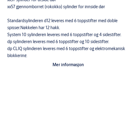
xx57 gjennomborret (rokokko) sylinder for innside dør
Standardsylinderen d12 leveres med 6 toppstifter med doble
spisser.Nøkkelen har 12 hakk.
System 10 sylinderen leveres med 6 toppstifter og 4 sidestifter.
dp sylinderen leveres med 6 toppstifter og 10 sidestifter.
dp CLIQ sylinderen leveres med 6 toppstifter og elektromekanisk
blokkering.
Mer informasjon
Utførelse
Standardutførelser: ms fkr, ms fkr m, ms m
Standardsylinderen leveres med 3 nøkler.
Nøkler til systemsylindre må bestilles separat.
Leveres som enkeltsylinder, dobbeltsylinder eller i
sylindersett.
Dobbelsylinder
1 stk 1237-1237SEC-1037-1137- 4737-6737-8737 sylinder utside