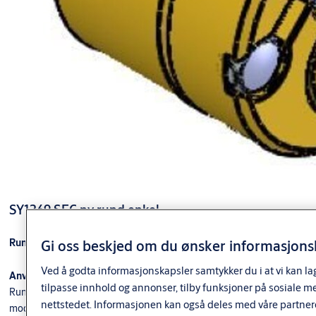
SY1269 SEC ny rund enkel
Gi oss beskjed om du ønsker informasjonsk
Rund sylinder med bakkantfeste, ny type
Ved å godta informasjonskapsler samtykker du i at vi kan la
Anvendelse
tilpasse innhold og annonser, tilby funksjoner på sosiale m
Runde sylindere av ny type med bakkantfeste. Brukes til ASSA ABLOY
nettstedet. Informasjonen kan også deles med våre partner
modullås-, Connect og 51-serien. Kan også benyttes i andre låskasser fra