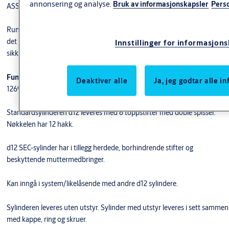
annonsering og analyse.
Bruk av informasjonskapsler
Pers
ASSA, ABLOY, Boda og Ruko.
Runde sylindere anbefales benyttet i byggets ytre skall, og på dører hvor
det kreves ekstra
Innstillinger for informasjon
sikkerhet. De kan også inngå i FG-godkjent låsenhet.
Funksjon
Deaktiver alle
Ja, jeg godtar alle 
1269 sylinder for utside dør
Standardsylinderen d12 leveres med 6 toppstifter med doble spisser.
Nøkkelen har 12 hakk.
d12 SEC-sylinder har i tillegg herdede, borhindrende stifter og
beskyttende muttermedbringer.
​Kan inngå i system/likelåsende med andre d12 sylindere.
Sylinderen leveres uten utstyr. Sylinder med utstyr leveres i sett sammen
med kappe, ring og skruer.