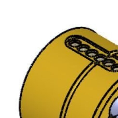
Utførelse
Standardutførelser: ms fkr, ms fkr m, ms m
Standardsylinderen leveres med 3 nøkler.
Nøkler til systemsylindre må bestilles separat.
Leveres som enkeltsylinder, dobbeltsylinder eller i
sylindersett.
Dobbelsylinder
1 stk 1237-1237SEC-1037-1137- 4737-6737-8737 sylinder utside
1 stk 1257-1257SEC-1057-1157- 4757-6757 sylinder innside