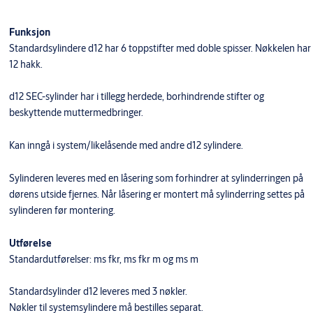
Funksjon
Standardsylindere d12 har 6 toppstifter med doble spisser. Nøkkelen har
12 hakk.
d12 SEC-sylinder har i tillegg herdede, borhindrende stifter og
beskyttende muttermedbringer.
​Kan inngå i system/likelåsende med andre d12 sylindere.
Sylinderen leveres med en låsering som forhindrer at sylinderringen på
dørens utside fjernes. Når låsering er montert må sylinderring settes på
sylinderen før montering.
Utførelse
Standardutførelser: ms fkr, ms fkr m og ms m
Standardsylinder d12 leveres med 3 nøkler.
Nøkler til systemsylindere må bestilles separat.