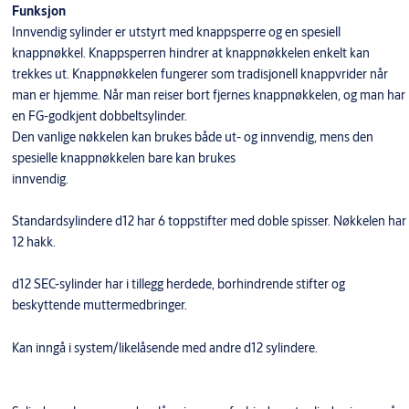
Funksjon
Innvendig sylinder er utstyrt med knappsperre og en spesiell
knappnøkkel. Knappsperren hindrer at knappnøkkelen enkelt kan
trekkes ut. Knappnøkkelen fungerer som tradisjonell knappvrider når
man er hjemme. Når man reiser bort fjernes knappnøkkelen, og man har
en FG-godkjent dobbeltsylinder.
Den vanlige nøkkelen kan brukes både ut- og innvendig, mens den
spesielle knappnøkkelen bare kan brukes
innvendig.
Standardsylindere d12 har 6 toppstifter med doble spisser. Nøkkelen har
12 hakk.
d12 SEC-sylinder har i tillegg herdede, borhindrende stifter og
beskyttende muttermedbringer.
​Kan inngå i system/likelåsende med andre d12 sylindere.