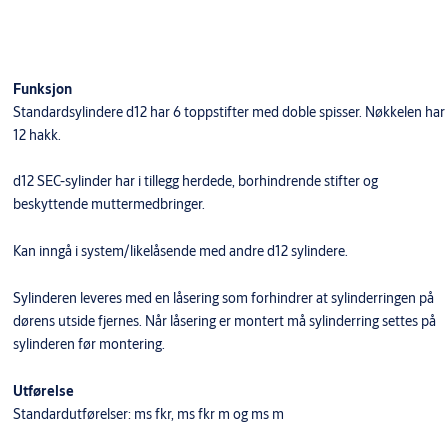
Funksjon
Standardsylindere d12 har 6 toppstifter med doble spisser. Nøkkelen har
12 hakk.
d12 SEC-sylinder har i tillegg herdede, borhindrende stifter og
beskyttende muttermedbringer.
​Kan inngå i system/likelåsende med andre d12 sylindere.
Sylinderen leveres med en låsering som forhindrer at sylinderringen på
dørens utside fjernes. Når låsering er montert må sylinderring settes på
sylinderen før montering.
Utførelse
Standardutførelser: ms fkr, ms fkr m og ms m