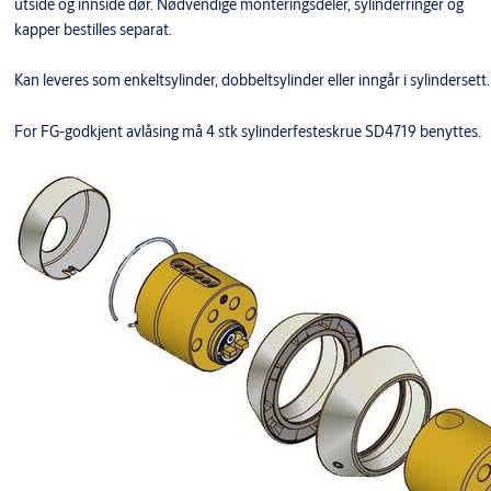
utside og innside dør. Nødvendige monteringsdeler, sylinderringer og
kapper bestilles separat.
Kan leveres som enkeltsylinder, dobbeltsylinder eller inngår i sylindersett.
For FG-godkjent avlåsing må 4 stk sylinderfesteskrue SD4719 benyttes.